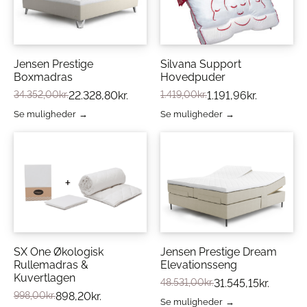
Jensen Prestige
Silvana Support
Boxmadras
Hovedpuder
34.352,00
kr.
22.328,80
kr.
1.419,00
kr.
1.191,96
kr.
Se muligheder
Se muligheder
Dette
Dette
vare
vare
har
har
flere
flere
varianter.
varianter.
Mulighederne
Mulighederne
kan
kan
vælges
vælges
på
på
varesiden
varesiden
SX One Økologisk
Jensen Prestige Dream
Rullemadras &
Elevationsseng
Kuvertlagen
48.531,00
kr.
31.545,15
kr.
998,00
kr.
898,20
kr.
Se muligheder