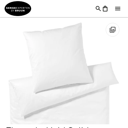
TILBUD
→
FØDSELSDAG
→
Sengetøj & Lagner I
Tilbud
→
Elegante Hvid Solid Sengetøj
🔍