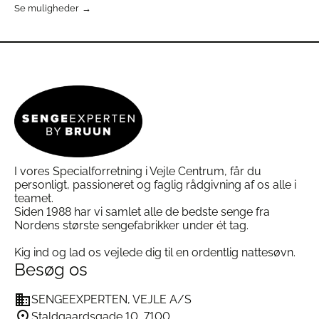
Dette
Se muligheder
Dette
vare
vare
har
har
flere
flere
varianter.
varianter.
Mulighederne
Mulighederne
kan
kan
vælges
vælges
på
på
varesiden
varesiden
I vores Specialforretning i Vejle Centrum, får du
personligt, passioneret og faglig rådgivning af os alle i
teamet.
Siden 1988 har vi samlet alle de bedste senge fra
Nordens største sengefabrikker under ét tag.
Kig ind og lad os vejlede dig til en ordentlig nattesøvn.
Besøg os
SENGEEXPERTEN, VEJLE A/S
Staldgaardsgade 10, 7100