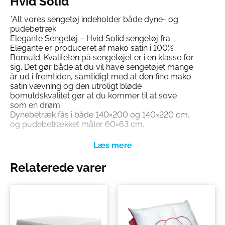
Hvid Solid
*Alt vores sengetøj indeholder både dyne- og
pudebetræk.
Elegante Sengetøj – Hvid Solid sengetøj fra
Elegante er produceret af mako satin i 100%
Bomuld. Kvaliteten på sengetøjet er i en klasse for
sig. Det gør både at du vil have sengetøjet mange
år ud i fremtiden, samtidigt med at den fine mako
satin vævning og den utroligt bløde
bomuldskvalitet gør at du kommer til at sove
som en drøm.
Dynebetræk fås i både 140×200 og 140×220 cm,
og pudebetrækket måler 60×63 cm.
Kan maskinvaskes ved 60°C, dog anbefaler vi at
vaske ved 40°C, da det er dokumenteret, at vask
ved de lavere grader renser tøjet lige så godt,
som ved de høje temperaturer. Tåler tørretumbler
Relaterede varer
ved medium varme.
Se vores store udvalg af Elegante sengetøj
HER
Se også alt vores andre lækre sengesæt
HER