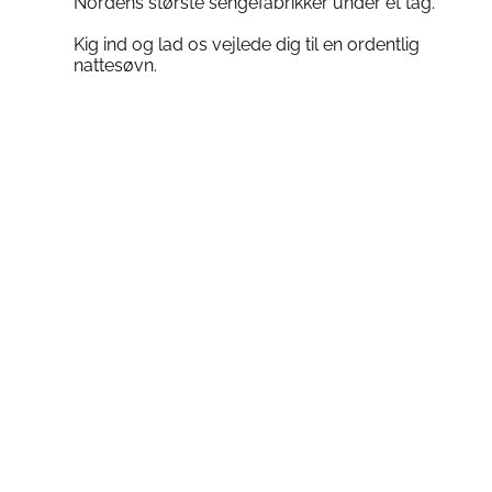
Nordens største sengefabrikker under ét tag.
Kig ind og lad os vejlede dig til en ordentlig
nattesøvn.