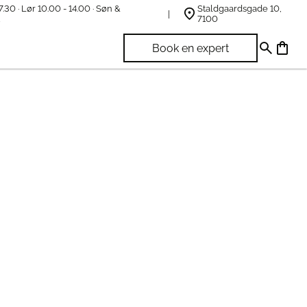
7.30 · Lør 10.00 - 14.00 · Søn &
Staldgaardsgade 10,
t
7100
Book en expert