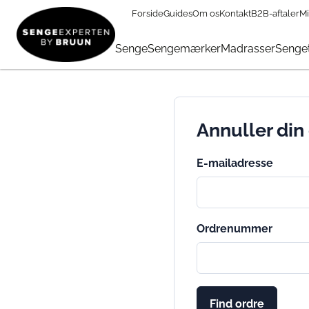
Forside
Guides
Om os
Kontakt
B2B-aftaler
Mi
Senge
Sengemærker
Madrasser
Senget
Annuller din
E-mailadresse
Ordrenummer
Find ordre