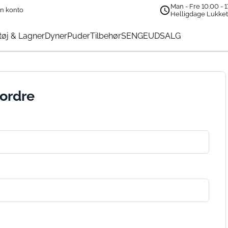
Man - Fre 10.00 - 1
n konto
Helligdage Lukke
øj & Lagner
Dyner
Puder
Tilbehør
SENGEUDSALG
 ordre