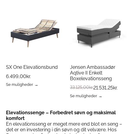
flere
har
varianter.
flere
Mulighederne
varianter.
kan
Mulighederne
vælges
kan
på
vælges
varesiden
på
varesiden
SX One Elevationsbund
Jensen Ambassadør
Aqtive II Enkelt
6.499,00
kr.
Boxelevationsseng
Se muligheder
33.125,00
kr.
21.531,25
kr.
Dette
vare
Se muligheder
har
Dette
flere
vare
varianter.
har
Elevationssenge – Forbedret søvn og maksimal
Mulighederne
flere
komfort
kan
varianter.
En elevationsseng er meget mere end blot en seng –
vælges
Mulighederne
det er en investering i din søvn og dit velvære. Hos