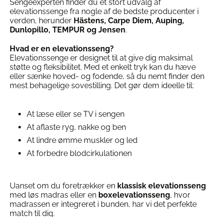
på
kan
Sengeexperten finder du et stort udvalg af
varesiden
vælges
elevationssenge fra nogle af de bedste producenter i
på
verden, herunder
Hästens, Carpe Diem, Auping,
varesiden
Dunlopillo, TEMPUR og Jensen
.
Hvad er en elevationsseng?
Elevationssenge er designet til at give dig maksimal
støtte og fleksibilitet. Med et enkelt tryk kan du hæve
eller sænke hoved- og fodende, så du nemt finder den
mest behagelige sovestilling. Det gør dem ideelle til:
At læse eller se TV i sengen
At aflaste ryg, nakke og ben
At lindre ømme muskler og led
At forbedre blodcirkulationen
Uanset om du foretrækker en
klassisk elevationsseng
med løs madras eller en
boxelevationsseng
, hvor
madrassen er integreret i bunden, har vi det perfekte
match til dig.