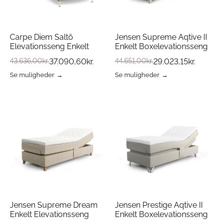
Carpe Diem Saltö
Jensen Supreme Aqtive II
Elevationsseng Enkelt
Enkelt Boxelevationsseng
43.636,00
kr.
37.090,60
kr.
44.651,00
kr.
29.023,15
kr.
Se muligheder
Se muligheder
Dette
Dette
vare
vare
har
har
flere
flere
varianter.
varianter.
Mulighederne
Mulighederne
kan
kan
vælges
vælges
på
på
varesiden
varesiden
Jensen Supreme Dream
Jensen Prestige Aqtive II
Enkelt Elevationsseng
Enkelt Boxelevationsseng