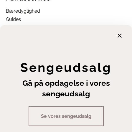
Bæredygtighed
Guides
Garanti
Returnering
Finansiering
Handelsbetingelser
Leveringsbetingelser
Sengeudsalg
Fortrydelsesret
Annuller ordre
Gå på opdagelse i vores
Cookie- og privatlivsindstillinger
sengeudsalg
Se vores sengeudsalg
Copyright | Sengeexperten A/S