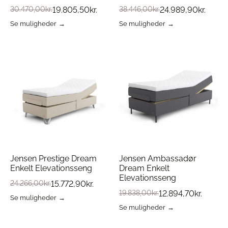
30.470,00
kr.
19.805,50
kr.
38.446,00
kr.
24.989,90
kr.
Se muligheder
Se muligheder
Dette
Dette
vare
vare
har
har
flere
flere
varianter.
varianter.
Mulighederne
Mulighederne
kan
kan
vælges
vælges
på
på
varesiden
varesiden
Jensen Prestige Dream
Jensen Ambassadør
Enkelt Elevationsseng
Dream Enkelt
Elevationsseng
24.266,00
kr.
15.772,90
kr.
19.838,00
kr.
12.894,70
kr.
Se muligheder
Dette
Se muligheder
vare
Dette
har
vare