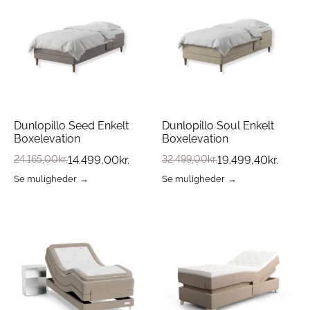
Dunlopillo Seed Enkelt
Dunlopillo Soul Enkelt
Boxelevation
Boxelevation
24.165,00
kr.
14.499,00
kr.
32.499,00
kr.
19.499,40
kr.
Se muligheder
Se muligheder
Dette
Dette
vare
vare
har
har
flere
flere
varianter.
varianter.
Mulighederne
Mulighederne
kan
kan
vælges
vælges
på
på
varesiden
varesiden