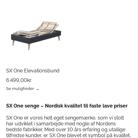
har
har
flere
flere
varianter.
varianter.
Mulighederne
Mulighederne
kan
kan
vælges
vælges
på
på
varesiden
varesiden
SX One Elevationsbund
6.499,00
kr.
Se muligheder
Dette
vare
har
SX One senge – Nordisk kvalitet til faste lave priser
flere
varianter.
SX One er vores helt eget sengemærke, som vi stolt
Mulighederne
har udviklet i samarbejde med nogle af Nordens
kan
bedste fabrikker. Med over 10 års erfaring og utallige
vælges
tilfredse kunder, er SX One blevet et symbol på kvalitet,