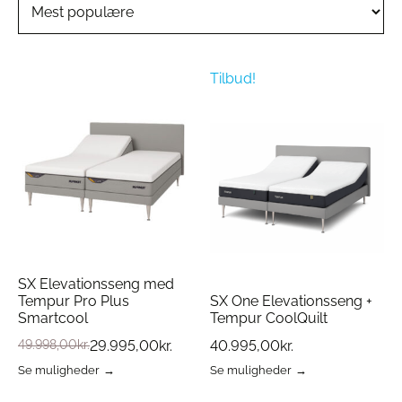
Tilbud!
SX Elevationsseng med
Tempur Pro Plus
SX One Elevationsseng +
Smartcool
Tempur CoolQuilt
49.998,00
kr.
29.995,00
kr.
40.995,00
kr.
Se muligheder
Se muligheder
Dette
Dette
vare
vare