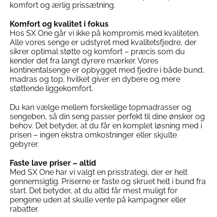
på
komfort og ærlig prissætning.
varesiden
Komfort og kvalitet i fokus
Hos SX One går vi ikke på kompromis med kvaliteten.
Alle vores senge er udstyret med kvalitetsfjedre, der
sikrer optimal støtte og komfort – præcis som du
kender det fra langt dyrere mærker. Vores
kontinentalsenge er opbygget med fjedre i både bund,
madras og top, hvilket giver en dybere og mere
støttende liggekomfort.
Du kan vælge mellem forskellige topmadrasser og
sengeben, så din seng passer perfekt til dine ønsker og
behov. Det betyder, at du får en komplet løsning med i
prisen – ingen ekstra omkostninger eller skjulte
gebyrer.
Faste lave priser – altid
Med SX One har vi valgt en prisstrategi, der er helt
gennemsigtig. Priserne er faste og skruet helt i bund fra
start. Det betyder, at du altid får mest muligt for
pengene uden at skulle vente på kampagner eller
rabatter.