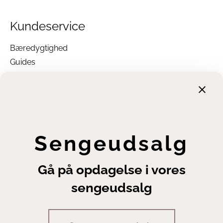
Kundeservice
Bæredygtighed
Guides
Garanti
Returnering
Finansiering
Handelsbetingelser
Leveringsbetingelser
Sengeudsalg
Fortrydelsesret
Annuller ordre
Gå på opdagelse i vores
Cookie- og privatlivsindstillinger
sengeudsalg