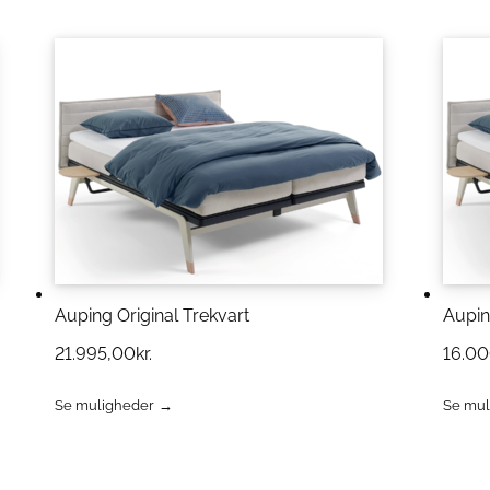
Auping Original Trekvart
Aupin
21.995,00
kr.
16.0
Se muligheder
Se mul
Dette
Dette
vare
vare
har
har
flere
flere