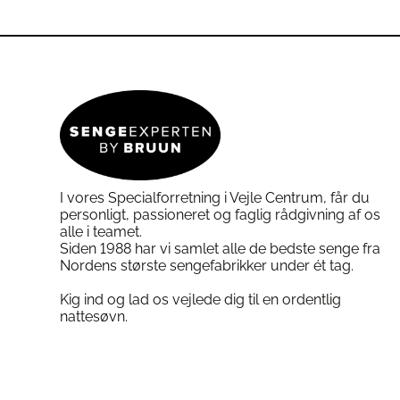
QuickRefresh betræk, afta
varianter.
Bundbetræk i genanvendt pol
Mulighederne
kan
vælges
på
Bæredygtighed:
varesiden
Produceret i Danmark med 
I vores Specialforretning i Vejle Centrum, får du
Specifikationer SX One el
personligt, passioneret og faglig rådgivning af os
alle i teamet.
Siden 1988 har vi samlet alle de bedste senge fra
Model:
SX One elevationsseng 
Nordens største sengefabrikker under ét tag.
Motor:
Linak elevationsmotor m
Kig ind og lad os vejlede dig til en ordentlig
Bunde:
Polstrede trærammer 
nattesøvn.
Fjedre:
Tempur Advanced og Ada
Topmadras:
Integreret i tempu
Fasthed:
Soft, Medium, Medium
Madrashøjde:
27 cm