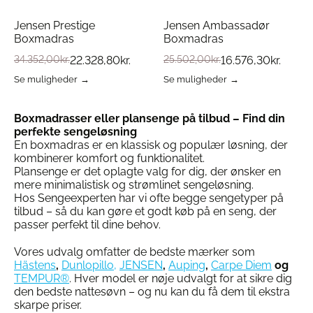
Jensen Prestige
Jensen Ambassadør
Boxmadras
Boxmadras
34.352,00
kr.
22.328,80
kr.
25.502,00
kr.
16.576,30
kr.
Se muligheder
Se muligheder
Dette
Dette
vare
vare
har
har
Boxmadrasser eller plansenge på tilbud – Find din
flere
flere
perfekte sengeløsning
varianter.
varianter.
En boxmadras er en klassisk og populær løsning, der
Mulighederne
Mulighederne
kombinerer komfort og funktionalitet.
kan
kan
Plansenge er det oplagte valg for dig, der ønsker en
vælges
vælges
mere minimalistisk og strømlinet sengeløsning.
på
på
Hos Sengeexperten har vi ofte begge sengetyper på
varesiden
varesiden
tilbud – så du kan gøre et godt køb på en seng, der
passer perfekt til dine behov.
Vores udvalg omfatter de bedste mærker som
Hästens
,
Dunlopillo,
JENSEN
,
Auping
,
Carpe Diem
og
TEMPUR®
. Hver model er nøje udvalgt for at sikre dig
den bedste nattesøvn – og nu kan du få dem til ekstra
skarpe priser.