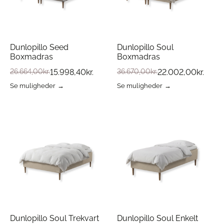
varesiden
varesiden
Dunlopillo Seed
Dunlopillo Soul
Boxmadras
Boxmadras
26.664,00
kr.
15.998,40
kr.
36.670,00
kr.
22.002,00
kr.
Se muligheder
Se muligheder
Dette
Dette
vare
vare
har
har
flere
flere
varianter.
varianter.
Mulighederne
Mulighederne
kan
kan
vælges
vælges
på
på
varesiden
varesiden
Dunlopillo Soul Trekvart
Dunlopillo Soul Enkelt