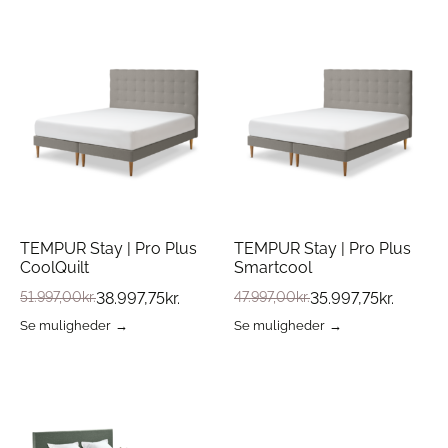
vare
vare
har
har
flere
flere
varianter.
varianter.
Mulighederne
Mulighederne
kan
kan
vælges
vælges
på
på
varesiden
varesiden
TEMPUR Stay | Pro Plus
TEMPUR Stay | Pro Plus
CoolQuilt
Smartcool
51.997,00
kr.
38.997,75
kr.
47.997,00
kr.
35.997,75
kr.
Se muligheder
Se muligheder
Dette
Dette
vare
vare
har
har
flere
flere
varianter.
varianter.
Mulighederne
Mulighederne