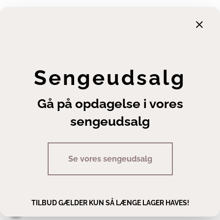
Garanti
Returnering
Finansiering
Handelsbetingelser
Leveringsbetingelser
Sengeudsalg
Fortrydelsesret
Annuller ordre
Gå på opdagelse i vores
Cookie- og privatlivsindstillinger
sengeudsalg
Se vores sengeudsalg
Copyright | Sengeexperten A/S
TILBUD GÆLDER KUN SÅ LÆNGE LAGER HAVES!
Man - fre 10.00 - 17.30 · Lør 10.00 - 14.00
Staldgaardsgade 10, 7100 Vejle