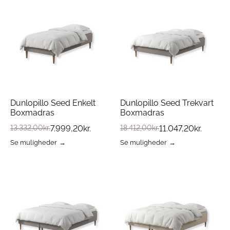
Dunlopillo Seed Enkelt
Dunlopillo Seed Trekvart
Boxmadras
Boxmadras
13.332,00
kr.
7.999,20
kr.
18.412,00
kr.
11.047,20
kr.
Se muligheder
Se muligheder
Dette
Dette
vare
vare
har
har
flere
flere
varianter.
varianter.
Mulighederne
Mulighederne
kan
kan
vælges
vælges
på
på