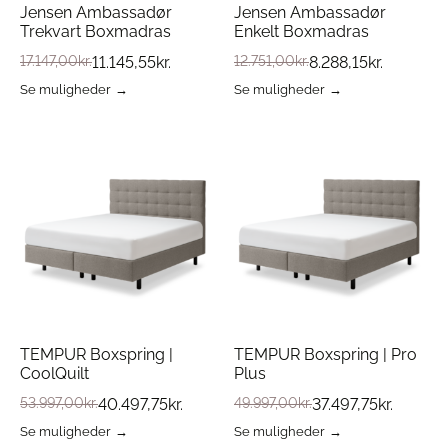
Jensen Ambassadør
Jensen Ambassadør
Trekvart Boxmadras
Enkelt Boxmadras
17.147,00
kr.
11.145,55
kr.
12.751,00
kr.
8.288,15
kr.
Se muligheder
Se muligheder
Dette
Dette
vare
vare
har
har
flere
flere
varianter.
varianter.
Mulighederne
Mulighederne
kan
kan
vælges
vælges
på
på
varesiden
varesiden
TEMPUR Boxspring |
TEMPUR Boxspring | Pro
CoolQuilt
Plus
53.997,00
kr.
40.497,75
kr.
49.997,00
kr.
37.497,75
kr.
Se muligheder
Se muligheder
Dette
Dette