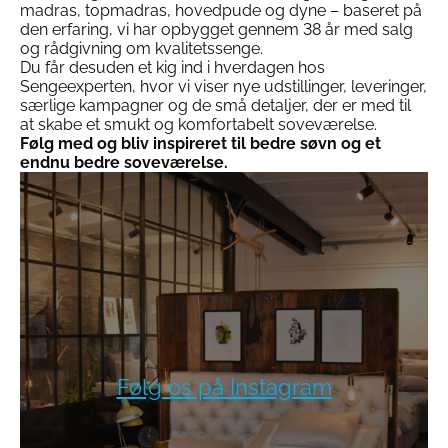
madras, topmadras, hovedpude og dyne – baseret på
den erfaring, vi har opbygget gennem 38 år med salg
og rådgivning om kvalitetssenge.
Du får desuden et kig ind i hverdagen hos
Sengeexperten, hvor vi viser nye udstillinger, leveringer,
særlige kampagner og de små detaljer, der er med til
at skabe et smukt og komfortabelt soveværelse.
Følg med og bliv inspireret til bedre søvn og et
endnu bedre soveværelse.
Følg os på Instagram