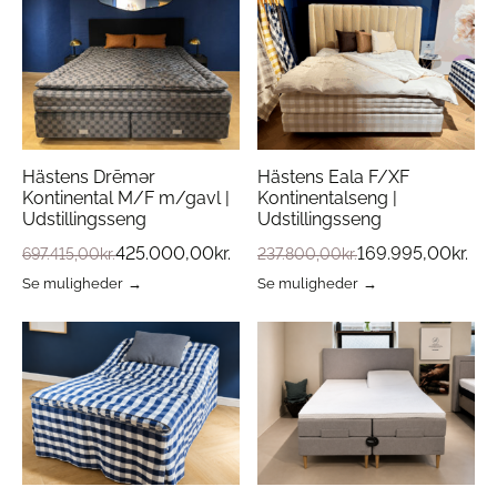
Hästens Drēmər
Hästens Eala F/XF
Kontinental M/F m/gavl |
Kontinentalseng |
Udstillingsseng
Udstillingsseng
425.000,00
kr.
169.995,00
kr.
697.415,00
kr.
237.800,00
kr.
Se muligheder
Se muligheder