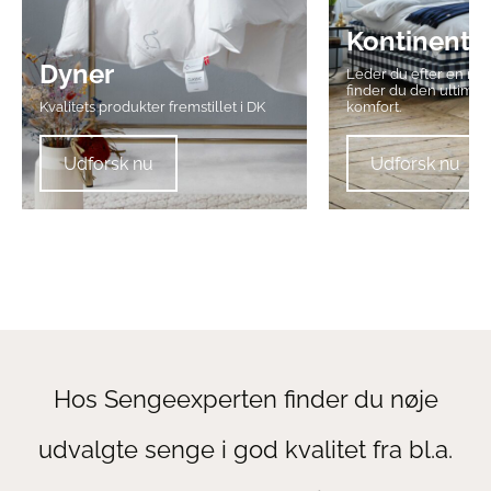
Kontinenta
Dyner
Leder du efter en ny
finder du den ultimati
Kvalitets produkter fremstillet i DK
komfort.
Udforsk nu
Udforsk nu
Hos Sengeexperten finder du nøje
udvalgte senge i god kvalitet fra bl.a.