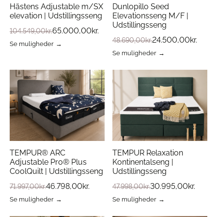
Hästens Adjustable m/SX
Dunlopillo Seed
elevation | Udstillingsseng
Elevationsseng M/F |
Udstillingsseng
65.000,00
kr.
104.549,00
kr.
24.500,00
kr.
48.690,00
kr.
Se muligheder
Se muligheder
TEMPUR® ARC
TEMPUR Relaxation
Adjustable Pro® Plus
Kontinentalseng |
CoolQuilt | Udstillingsseng
Udstillingsseng
46.798,00
kr.
30.995,00
kr.
71.997,00
kr.
47.998,00
kr.
Se muligheder
Se muligheder