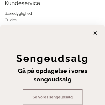
Kundeservice
Bæredygtighed
Guides
Garanti
Returnering
Finansiering
Handelsbetingelser
Leveringsbetingelser
Sengeudsalg
Fortrydelsesret
Annuller ordre
Gå på opdagelse i vores
Cookie- og privatlivsindstillinger
sengeudsalg
Se vores sengeudsalg