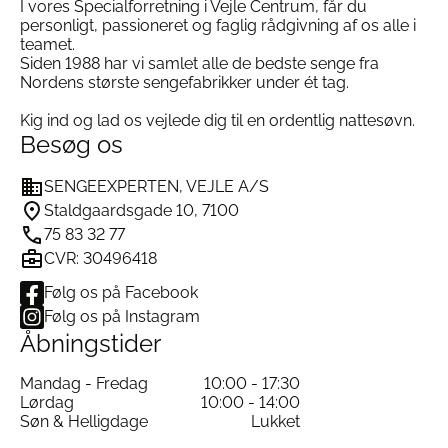
I vores Specialforretning i Vejle Centrum, får du
personligt, passioneret og faglig rådgivning af os alle i
teamet.
Siden 1988 har vi samlet alle de bedste senge fra
Nordens største sengefabrikker under ét tag.
Kig ind og lad os vejlede dig til en ordentlig nattesøvn.
Besøg os
SENGEEXPERTEN, VEJLE A/S
Staldgaardsgade 10, 7100
75 83 32 77
CVR: 30496418
Følg os på Facebook
Følg os på Instagram
Åbningstider
Mandag - Fredag
10:00 - 17:30
Lørdag
10:00 - 14:00
Søn & Helligdage
Lukket