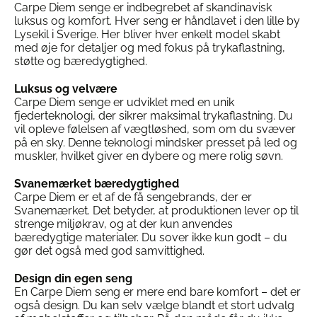
Mulighederne
Mulighederne
Carpe Diem senge er indbegrebet af skandinavisk
kan
kan
luksus og komfort. Hver seng er håndlavet i den lille by
vælges
vælges
Lysekil i Sverige. Her bliver hver enkelt model skabt
på
på
med øje for detaljer og med fokus på trykaflastning,
varesiden
varesiden
støtte og bæredygtighed.
Luksus og velvære
Carpe Diem senge er udviklet med en unik
fjederteknologi, der sikrer maksimal trykaflastning. Du
vil opleve følelsen af vægtløshed, som om du svæver
på en sky. Denne teknologi mindsker presset på led og
muskler, hvilket giver en dybere og mere rolig søvn.
Svanemærket bæredygtighed
Carpe Diem er et af de få sengebrands, der er
Svanemærket. Det betyder, at produktionen lever op til
strenge miljøkrav, og at der kun anvendes
bæredygtige materialer. Du sover ikke kun godt – du
gør det også med god samvittighed.
Design din egen seng
En Carpe Diem seng er mere end bare komfort – det er
også design. Du kan selv vælge blandt et stort udvalg