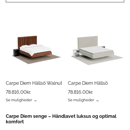
Carpe Diem Hällsö Walnut
Carpe Diem Hällsö
78.816,00
kr.
78.816,00
kr.
Se muligheder
Se muligheder
Dette
Dette
vare
vare
har
har
Carpe Diem senge – Håndlavet luksus og optimal
flere
flere
komfort
varianter.
varianter.