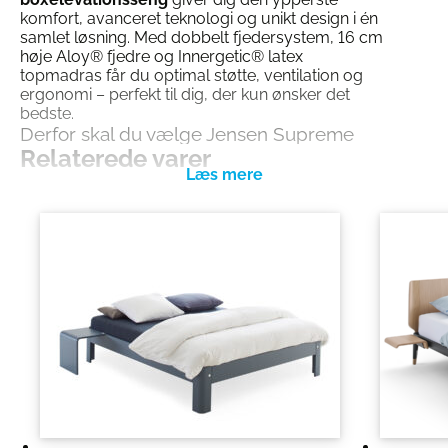
komfort, avanceret teknologi og unikt design i én
samlet løsning. Med dobbelt fjedersystem, 16 cm
høje Aloy® fjedre og Innergetic® latex
topmadras får du optimal støtte, ventilation og
ergonomi – perfekt til dig, der kun ønsker det
bedste.
Derfor skal du vælge Jensen Supreme
Relaterede varer
Aqtive II Enkelt Boxelevationsseng
Aloy® 2.1 fjedersystem:
16 cm høje
zoneinddelte fjedre for perfekt aflastning og
støtte
Innergetic® latex:
Topmadras i åndbar og
antibakteriel latex for optimal komfort og
hygiejne
Dobbelt fjedersystem:
Pocket on Pocket
teknologi giver maksimal dybde og støtte
Avanceret elevationsmotor:
TWINDRIVE TD4
ADVANCE motor fra LINAK for kraftig og lydløs
justering