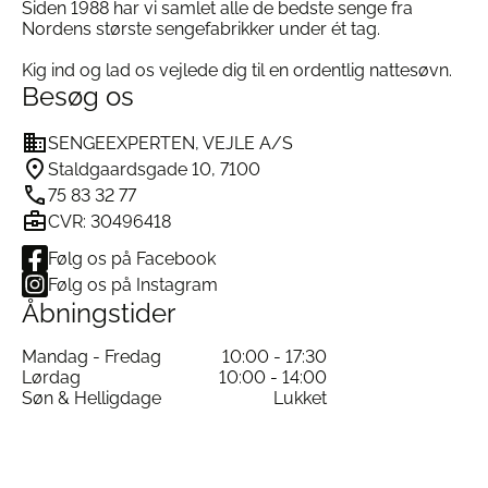
Starrose i Naturlatex
Siden 1988 har vi samlet alle de bedste senge fra
Nordens største sengefabrikker under ét tag.
Motor:
LINAK TWINDRIVE TD4 ADVANCE med
APP-styring og memory funktion
Kig ind og lad os vejlede dig til en ordentlig nattesøvn.
Besøg os
Design og personliggørelse
SENGEEXPERTEN, VEJLE A/S
Tilpas din Jensen Supreme Aqtive II enkeltseng
Staldgaardsgade 10, 7100
boxelevationsseng med et bredt udvalg af
75 83 32 77
eksklusive møbelpolstringer, sengeben og
CVR: 30496418
sengegavle, så sengen matcher din stil og dit
soveværelse perfekt.
Følg os på Facebook
Bæredygtighed og ansvarlighed
Følg os på Instagram
Åbningstider
Alle Jensen senge er svanemærkede og
produceret med omtanke for miljø og mennesker.
Du får en seng helt fri for skadelige kemikalier og
Mandag - Fredag
10:00 - 17:30
med lang levetid.
Lørdag
10:00 - 14:00
Søn & Helligdage
Lukket
Specifikationer Jensen Supreme Aqtive II
Enkelt Boxelevationsseng