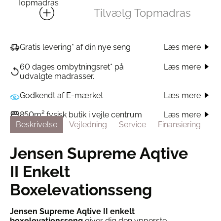
Topmadras
Tilvælg Topmadras
Læs mere
Gratis levering* af din nye seng
60 dages ombytningsret* på
Læs mere
udvalgte madrasser.
Godkendt af E-mærket
Læs mere
Læs mere
850m² fysisk butik i vejle centrum
Beskrivelse
Vejledning
Service
Finansiering
Jensen Supreme Aqtive
II Enkelt
Boxelevationsseng
Jensen Supreme Aqtive II enkelt
boxelevationsseng
giver dig den ypperste