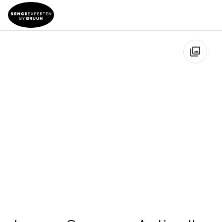
Sengemærker
→
Jensen Beds
→
Jensen Supreme
→
Jensen
Supreme Aqtive II Enkelt Boxelevationsseng
🔍