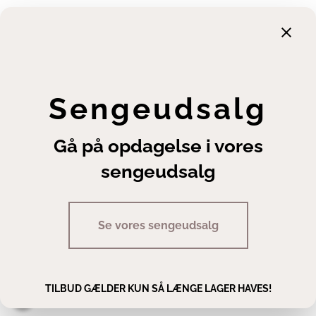
Garanti
Returnering
Finansiering
Handelsbetingelser
Leveringsbetingelser
Sengeudsalg
Fortrydelsesret
Annuller ordre
Gå på opdagelse i vores
Cookie- og privatlivsindstillinger
sengeudsalg
Se vores sengeudsalg
Copyright | Sengeexperten A/S
TILBUD GÆLDER KUN SÅ LÆNGE LAGER HAVES!
Man - fre 10.00 - 17.30 · Lør 10.00 - 14.00
Staldgaardsgade 10, 7100 Vejle