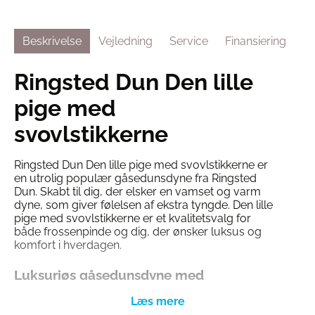
Beskrivelse
Vejledning
Service
Finansiering
Ringsted Dun Den lille
pige med
svovlstikkerne
Ringsted Dun Den lille pige med svovlstikkerne er
en utrolig populær gåsedunsdyne fra Ringsted
Dun. Skabt til dig, der elsker en vamset og varm
dyne, som giver følelsen af ekstra tyngde. Den lille
pige med svovlstikkerne er et kvalitetsvalg for
både frossenpinde og dig, der ønsker luksus og
komfort i hverdagen.
Luksuriøs gåsedunsdyne med
bomuldssatin
Dynen er fremstillet med et blødt og slidstærkt