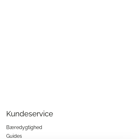
Kan jeg vaske min dyne?
Ja, dynen kan vaskes ved 60 grader. Vi anbefaler
brug af specialvaskemiddel til dun for at bevare
kvaliteten.
Hvor kan jeg købe Ringsted Dun dyner?
Du finder hele udvalget af Ringsted Dun dyner
hos Sengeexperten.dk eller i vores butik, hvor vi
gerne vejleder dig til det rette valg.
Har du brug for hjælp til at vælge den rette
dyne?
Læs vores Guide til valg af dyner
her
Se hele Dyneudvalget fra Ringsted Dun
her
Læs mere om Oeko-Tex 100 certificeringen
her
Besøg
Ringsted Dun
Kundeservice
Bæredygtighed
Guides