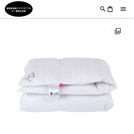
Dyner
→
Dynemærker
→
Ringsted Dun dyner
→
Ringsted Dun
Den lille pige med svovlstikkerne
🔍