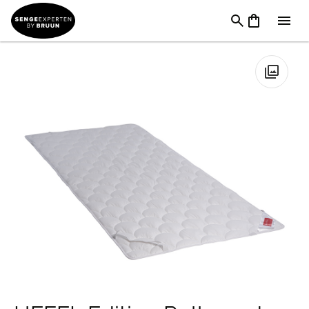
TILBUD
→
FØDSELSDAG
→
Tilbehør I Tilbud
→
HEFEL Edition
Rullemadras Tencel og Bomuld
🔍