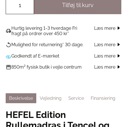
Tilføj til kurv
Hurtig levering 1-3 hverdage Fri
Læs mere
fragt på ordrer over 450 kr*
Læs mere
Mulighed for returnering* 30 dage.
Godkendt af E-mærket
Læs mere
Læs mere
850m² fysisk butik i vejle centrum
Beskrivelse
Vejledning
Service
Finansiering
HEFEL Edition
Rullemadras i Tencel og