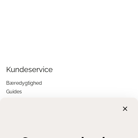
Er rullemadrassen allergivenlig?
Ja – både bomuld og TENCEL™ er naturlige
materialer uden skadelig kemi, og velegnet til
følsom hud.
Hvem producerer den?
Den er fremstillet af HEFEL i Østrig – én af
Europas mest anerkendte producenter af
kvalitetsrullemadrasser og tekstilvarer.
Se flere HEFEL produkter her
Læs mere om TENCEL her
Kundeservice
Bæredygtighed
Guides
Garanti
Returnering
Finansiering
Handelsbetingelser
Leveringsbetingelser