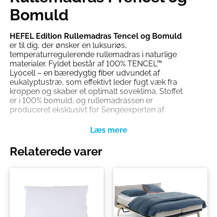
Bomuld
HEFEL Edition Rullemadras Tencel og Bomuld
er til dig, der ønsker en luksuriøs,
temperaturregulerende rullemadras i naturlige
materialer. Fyldet består af 100% TENCEL™
Lyocell – en bæredygtig fiber udvundet af
eukalyptustræ, som effektivt leder fugt væk fra
kroppen og skaber et optimalt soveklima. Stoffet
er i 100% bomuld, og rullemadrassen er
produceret eksklusivt for Sengeexperten af
HEFEL i Østrig – en af Europas førende
specialister i tekstilprodukter til søvn.
Derfor Skal Du Vælge HEFEL Edition
Relaterede varer
Rullemadras Tencel og Bomuld
Fyld af 100% TENCEL™ Lyocell
:
Temperaturregulerende og
fugttransporterende.