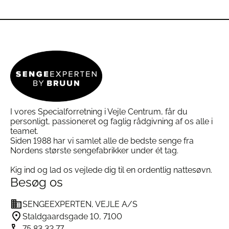
Dette
Dette
samarbejde mellem
HEFEL og
vare
vare
Sengeexperten.dk
, og leveres med vores fælles
har
har
logo som et kvalitetsstempel.
flere
flere
varianter.
varianter.
Størrelser og Levering
Mulighederne
Mulighederne
kan
kan
Vi har de mest populære størrelser på lager og
vælges
vælges
klar til hurtig afsendelse. I enkelte perioder kan
på
på
visse størrelser være udsolgt – vi informerer
varesiden
varesiden
naturligvis ved bestilling, hvis der er leveringstid.
I vores Specialforretning i Vejle Centrum, får du
Vedligeholdelse
personligt, passioneret og faglig rådgivning af os alle i
teamet.
Siden 1988 har vi samlet alle de bedste senge fra
Vaskes ved 40°C
Nordens største sengefabrikker under ét tag.
Egnet til tørretumbler (lav varme)
Kig ind og lad os vejlede dig til en ordentlig nattesøvn.
Vask med lignende farver
Besøg os
Anbefales vasket før brug
SENGEEXPERTEN, VEJLE A/S
Staldgaardsgade 10, 7100
Specifikationer
75 83 32 77