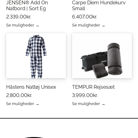
JENSEN® Add On
Carpe Diem Hundekurv
Natbord | Sort Eg
Small
2.339,00
kr.
6.407,00
kr.
Se muligheder
Se muligheder
Dette
Dette
vare
vare
har
har
flere
flere
varianter.
varianter.
Mulighederne
Mulighederne
kan
kan
vælges
vælges
på
på
varesiden
varesiden
Hästens Nattøj Unisex
TEMPUR Rejsesæt
2.800,00
kr.
3.999,00
kr.
Se muligheder
Se muligheder
Dette
Dette
vare
vare
har
har
flere
flere
varianter.
varianter.
Mulighederne
Mulighederne