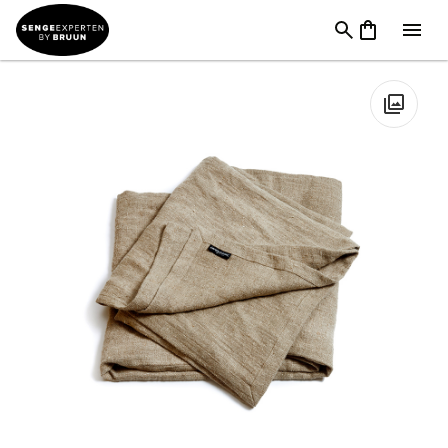
Til Soveværelset
→
Personligt tilbehør
→
Sengetæpper &
Plaid
→
Lovely Linen | Rustic Sengetæppe | Natural Beige
🔍