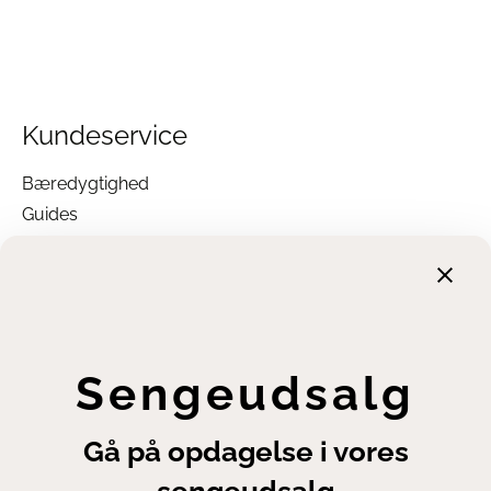
Kundeservice
Bæredygtighed
Guides
Garanti
Returnering
Finansiering
Handelsbetingelser
Leveringsbetingelser
Sengeudsalg
Fortrydelsesret
Annuller ordre
Gå på opdagelse i vores
Cookie- og privatlivsindstillinger