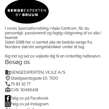
kan
kan
vælges
vælges
på
på
varesiden
varesiden
I vores Specialforretning i Vejle Centrum, får du
personligt, passioneret og faglig rådgivning af os alle i
teamet.
Siden 1988 har vi samlet alle de bedste senge fra
Nordens største sengefabrikker under ét tag.
Kig ind og lad os vejlede dig til en ordentlig nattesøvn.
Besøg os
SENGEEXPERTEN, VEJLE A/S
Staldgaardsgade 10, 7100
75 83 32 77
CVR: 30496418
Følg os på Facebook
Følg os på Instagram