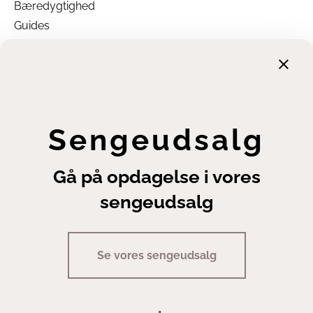
Bæredygtighed
Læs mere om Hästens her
Guides
Garanti
Returnering
Finansiering
Handelsbetingelser
Leveringsbetingelser
Sengeudsalg
Fortrydelsesret
Annuller ordre
Gå på opdagelse i vores
Cookie- og privatlivsindstillinger
sengeudsalg
Se vores sengeudsalg
Copyright | Sengeexperten A/S