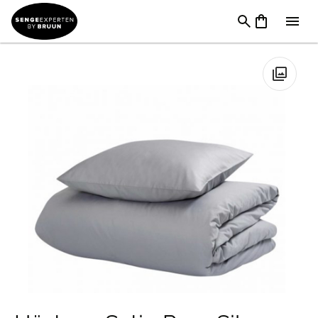
Sengetøj & Lagner
→
Sengetøj 240 x 220 cm
→
Hästens Satin
Pure Silver Grey Sengetøj
🔍