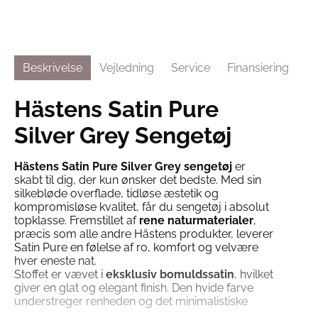
Beskrivelse
Vejledning
Service
Finansiering
Hästens Satin Pure
Silver Grey Sengetøj
Hästens Satin Pure Silver Grey sengetøj
er
skabt til dig, der kun ønsker det bedste. Med sin
silkebløde overflade, tidløse æstetik og
kompromisløse kvalitet, får du sengetøj i absolut
topklasse. Fremstillet af
rene naturmaterialer
,
præcis som alle andre Hästens produkter, leverer
Satin Pure en følelse af ro, komfort og velvære
hver eneste nat.
Stoffet er vævet i
eksklusiv bomuldssatin
, hvilket
giver en glat og elegant finish. Den hvide farve
understreger renheden og det minimalistiske
udtryk – perfekt til det stilbevidste soveværelse.