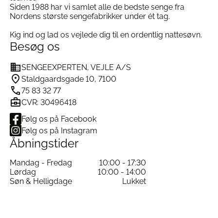
Vedligeholdelse
Siden 1988 har vi samlet alle de bedste senge fra
Nordens største sengefabrikker under ét tag.
Kig ind og lad os vejlede dig til en ordentlig nattesøvn.
Maskinvask
: Op til 60°C
Besøg os
Tørretumbler
: Ja – lav til middel varme
Strygning
: Ja – for ekstra glans, men ikke
SENGEEXPERTEN, VEJLE A/S
nødvendigt
Staldgaardsgade 10, 7100
Vask med lignende farver
75 83 32 77
CVR: 30496418
Specifikationer
Følg os på Facebook
Følg os på Instagram
Åbningstider
Materiale
: 100% bomuldssatin
Farve
: Silver Grey
Mandag - Fredag
10:00 - 17:30
Lørdag
10:00 - 14:00
Lukning
: Skjulte lukninger i betrækket
Søn & Helligdage
Lukket
Pudebetræk
: 50×60 cm
Certificering
: OEKO-TEX® Standard 100
Vask
: Op til 60°C