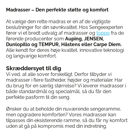
vare
vare
har
har
Madrasser – Den perfekte støtte og komfort
flere
flere
varianter.
varianter.
At vælge den rette madras er en af de vigtigste
Mulighederne
Mulighederne
beslutninger for din søvnkvalitet. Hos Sengeexperten
kan
kan
fører vi et bredt udvalg af madrasser og
toppe
fra de
vælges
vælges
førende producenter som
Auping, JENSEN,
på
på
Dunlopillo og TEMPUR, Hästens eller Carpe Diem.
varesiden
varesiden
Alle kendt for deres høje kvalitet, innovative teknologi
og langvarige komfort.
Skræddersyet til dig
Vi ved, at alle sover forskelligt. Derfor tilbyder vi
madrasser i flere fastheder, højder og materialer. Har
du brug for en særlig størrelse? Vi leverer madrasser i
både standardmål og specialmål, så du får den
perfekte pasform til din seng.
Ønsker du at beholde din nuværende sengeramme,
men opgradere komforten? Vores madrasser kan
tilpasses din eksisterende ramme, så du får ny komfort
uden at gå på kompromis med din indretning.