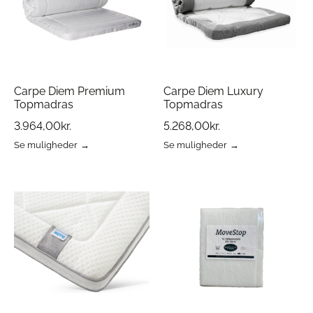
på
vælges
varesiden
på
varesiden
Carpe Diem Premium
Carpe Diem Luxury
Topmadras
Topmadras
3.964,00
kr.
5.268,00
kr.
Se muligheder
Se muligheder
Dette
Dette
vare
vare
har
har
flere
flere
varianter.
varianter.
Mulighederne
Mulighederne
kan
kan
vælges
vælges
på
på
varesiden
varesiden