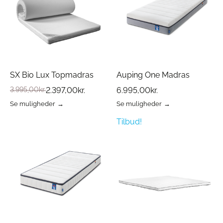
kan
kan
vælges
vælges
på
på
varesiden
varesiden
SX Bio Lux Topmadras
Auping One Madras
3.995,00
kr.
2.397,00
kr.
6.995,00
kr.
Se muligheder
Se muligheder
Dette
Dette
vare
vare
Tilbud!
har
har
flere
flere
varianter.
varianter.
Mulighederne
Mulighederne
kan
kan
vælges
vælges
på
på
varesiden
varesiden