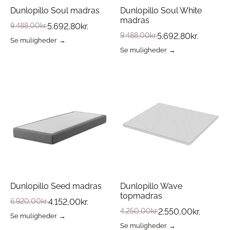
Dunlopillo Soul madras
Dunlopillo Soul White
madras
9.488,00
kr.
5.692,80
kr.
9.488,00
kr.
5.692,80
kr.
Se muligheder
Dette
Se muligheder
vare
Dette
har
vare
flere
har
varianter.
flere
Mulighederne
varianter.
kan
Mulighederne
vælges
kan
på
vælges
varesiden
på
varesiden
Dunlopillo Seed madras
Dunlopillo Wave
topmadras
6.920,00
kr.
4.152,00
kr.
4.250,00
kr.
2.550,00
kr.
Se muligheder
Dette
Se muligheder