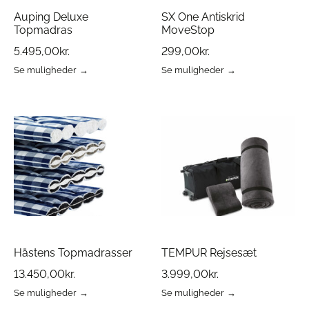
Auping Deluxe
SX One Antiskrid
Topmadras
MoveStop
5.495,00
kr.
299,00
kr.
Se muligheder
Se muligheder
Dette
Dette
vare
vare
har
har
flere
flere
varianter.
varianter.
Mulighederne
Mulighederne
kan
kan
vælges
vælges
på
på
varesiden
varesiden
Hästens Topmadrasser
TEMPUR Rejsesæt
13.450,00
kr.
3.999,00
kr.
Se muligheder
Se muligheder
Dette
Dette