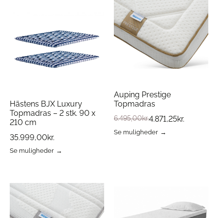
Auping Prestige
Hästens BJX Luxury
Topmadras
Topmadras – 2 stk. 90 x
6.495,00
kr.
4.871,25
kr.
210 cm
Se muligheder
35.999,00
kr.
Dette
vare
Se muligheder
Dette
har
vare
flere
har
varianter.
flere
Mulighederne
varianter.
kan
Mulighederne
vælges
kan
på