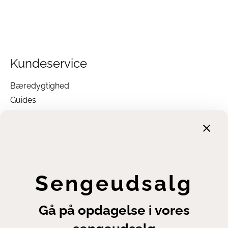
Kundeservice
Bæredygtighed
Guides
Garanti
Returnering
Finansiering
Handelsbetingelser
Leveringsbetingelser
Sengeudsalg
Fortrydelsesret
Annuller ordre
Gå på opdagelse i vores
Cookie- og privatlivsindstillinger