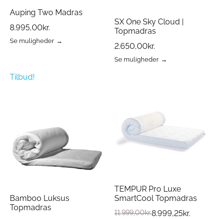
Auping Two Madras
SX One Sky Cloud |
8.995,00
kr.
Topmadras
Se muligheder
2.650,00
kr.
Dette
vare
Se muligheder
har
Dette
flere
vare
Tilbud!
varianter.
har
Mulighederne
flere
kan
varianter.
vælges
Mulighederne
på
kan
varesiden
vælges
på
varesiden
TEMPUR Pro Luxe
Bamboo Luksus
SmartCool Topmadras
Topmadras
11.999,00
kr.
8.999,25
kr.