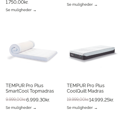
1.750,00
kr.
Se muligheder
Dette
Se muligheder
Dette
vare
vare
har
har
flere
flere
varianter.
varianter.
Mulighederne
Mulighederne
kan
kan
vælges
vælges
på
på
varesiden
varesiden
TEMPUR Pro Plus
TEMPUR Pro Plus
SmartCool Topmadras
CoolQuilt Madras
9.999,00
kr.
6.999,30
kr.
19.999,00
kr.
14.999,25
kr.
Se muligheder
Se muligheder
Dette
Dette
vare
vare
har
har