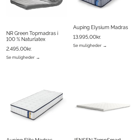
varesiden
varesiden
Auping Elysium Madras
NR Green Topmadras i
13.995,00
kr.
100 % Naturlatex
Se muligheder
2.495,00
kr.
Dette
vare
Se muligheder
Dette
har
vare
flere
har
varianter.
flere
Mulighederne
varianter.
kan
Mulighederne
vælges
kan
på
vælges
varesiden
på
varesiden