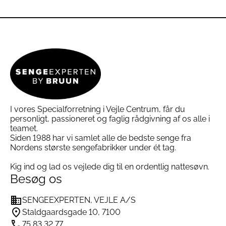
på
på
varesiden
varesiden
I vores Specialforretning i Vejle Centrum, får du
personligt, passioneret og faglig rådgivning af os alle i
teamet.
Siden 1988 har vi samlet alle de bedste senge fra
Nordens største sengefabrikker under ét tag.
Kig ind og lad os vejlede dig til en ordentlig nattesøvn.
Besøg os
SENGEEXPERTEN, VEJLE A/S
Staldgaardsgade 10, 7100
75 83 32 77