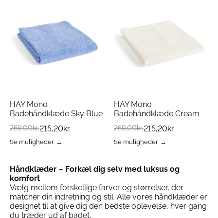
HAY Mono
HAY Mono
Badehåndklæde Sky Blue
Badehåndklæde Cream
269,00
kr.
215,20
kr.
269,00
kr.
215,20
kr.
Se muligheder
Se muligheder
Dette
Dette
vare
vare
har
har
Håndklæder – Forkæl dig selv med luksus og
flere
flere
komfort
varianter.
varianter.
Vælg mellem forskellige farver og størrelser, der
Mulighederne
Mulighederne
matcher din indretning og stil. Alle vores håndklæder er
kan
kan
designet til at give dig den bedste oplevelse, hver gang
vælges
vælges
du træder ud af badet.