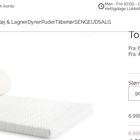
Man - Fre 10.00 - 1
n konto
ud
→
TEMPUR® Topper 5 Topmadras
Helligdage Lukke
TE
øj & Lagner
Dyner
Puder
Tilbehør
SENGEUDSALG
🔍
To
Fra:
Fra:
Størr
6.99
6.99