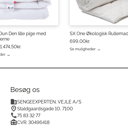
Dun Den lille pige med
SX One Økologisk Rullema
kerne
699,00
kr.
1.474,50
kr.
Se muligheder
Dette
der
vare
har
flere
varianter.
Mulighederne
erne
kan
Besøg os
vælges
på
SENGEEXPERTEN, VEJLE A/S
varesiden
Staldgaardsgade 10, 7100
75 83 32 77
CVR: 30496418