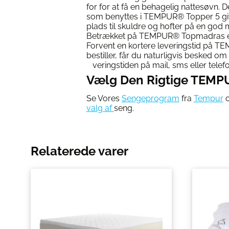
for for at få en behagelig nattesøvn. 
som benyttes i TEMPUR® Topper 5 give
plads til skuldre og hofter på en god
Betrækket på TEMPUR® Topmadras er
Forvent en kortere leveringstid på T
bestiller, får du naturl
veringstiden på mail, sms eller telefo
Vælg Den Rigtige TEMP
Se Vores
Sengeprogram
fra
Tempur
o
valg af
seng.
Relaterede varer