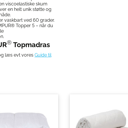
Den viscoelastiske skum
r en helt unik støtte og
 måde.
 vaskbart ved 60 grader.
EMPUR® Topper 5 – når du
igvis besked om le
n.
®
UR
Topmadras
g læs evt vores
Guide til