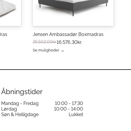
dras
Jensen Ambassadør Boxmadras
25.502,00
kr.
16.576,30
kr.
Se muligheder
Dette
vare
har
flere
varianter.
Mulighederne
kan
Åbningstider
vælges
på
Mandag - Fredag
10:00 - 17:30
varesiden
Lørdag
10:00 - 14:00
Søn & Helligdage
Lukket