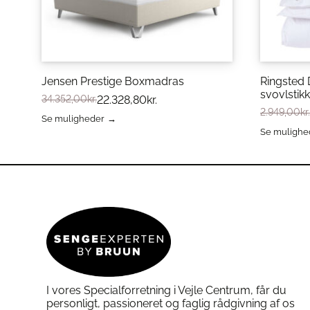
Jensen Prestige Boxmadras
Ringsted 
svovlstik
34.352,00
kr.
22.328,80
kr.
2.949,00
kr.
Se muligheder
Dette
Se mulighe
vare
Dette
har
vare
flere
har
varianter.
flere
Mulighederne
varianter.
kan
Mulighed
vælges
kan
på
vælges
varesiden
på
varesiden
I vores Specialforretning i Vejle Centrum, får du
personligt, passioneret og faglig rådgivning af os