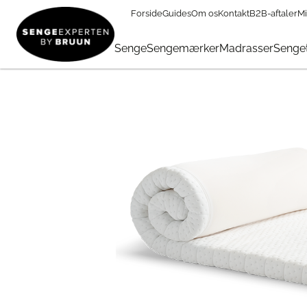
Forside
Guides
Om os
Kontakt
B2B-aftaler
Mi
TILBUD
→
FØDSELSDAG
→
Topmadrasser & Madrasser I Tilb
Senge
Sengemærker
Madrasser
Senget