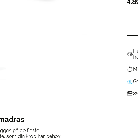
4.8
Hu
fr
Mu
G
85
madras
ges på de fleste
te, som din krop har behov