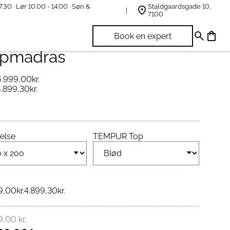
7.30 · Lør 10.00 - 14.00 · Søn &
Staldgaardsgade 10,
t
7100
MPUR® Topper 5
Book en expert
pmadras
6.999,00
kr.
4.899,30
kr.
else
TEMPUR Top
9,00
kr.
4.899,30
kr.
9,00
kr.