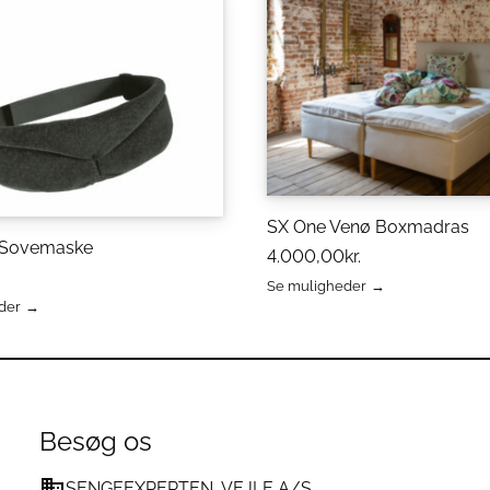
SX One Venø Boxmadras
Sovemaske
4.000,00
kr.
Se muligheder
Dette
der
vare
har
flere
varianter.
Mulighederne
erne
kan
Besøg os
vælges
på
SENGEEXPERTEN, VEJLE A/S
varesiden