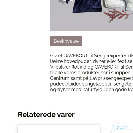
Beskrivelse
Giv et GAVEKORT til Sengeexperten.dk 
lækre hovedpuder, dyner eller fedt s
Vi pakker flot ind og GAVEKORT til S
til alle vores produkter her i shoppen, i
Centrum samt på Lavprissengeexpert
puder, plaider, sengetæpper, sengetø
og dyner med naturfyld i den gode kv
Relaterede varer
Tilbud!