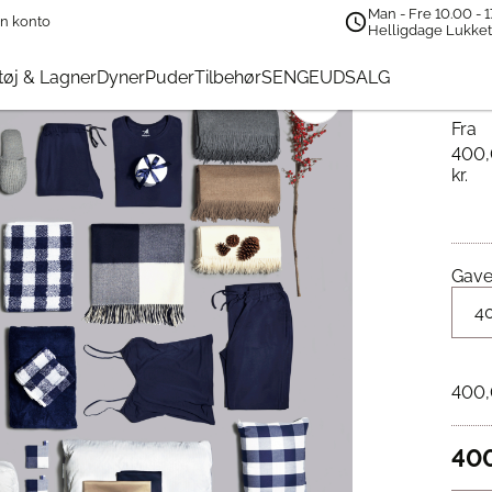
Man - Fre 10.00 - 1
n konto
perten Gavekort
Helligdage Lukke
Ti
øj & Lagner
Dyner
Puder
Tilbehør
SENGEUDSALG
🔍
Fra
400
kr.
Gave
400
40