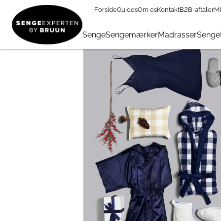
Forside
Guides
Om os
Kontakt
B2B-aftaler
Mi
TILBUD
→
FØDSELSDAG
→
Tilbehør I Tilbud
→
Til Sengeex
Senge
Sengemærker
Madrasser
Senget