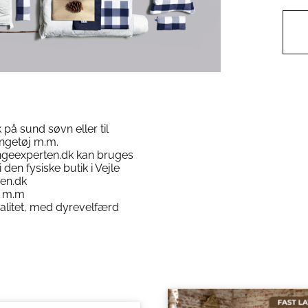
på sund søvn eller til
engetøj m.m.
engeexperten.dk kan bruges
 den fysiske butik i Vejle
en.dk
j m.m
alitet, med dyrevelfærd