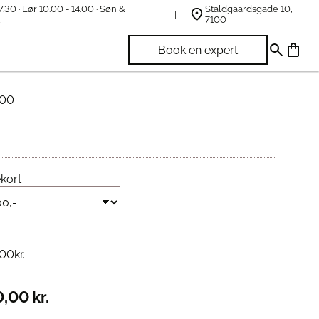
7.30 · Lør 10.00 - 14.00 · Søn &
Staldgaardsgade 10,
t
7100
l Sengeexperten Gavekort
Book en expert
,00
kort
,00
kr.
0,00
kr.