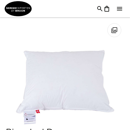
Puder
→
Pudemærker
→
Ringsted Dun
hovedpuder
→
Ringsted Dun Snedronningen Hovedpude
🔍