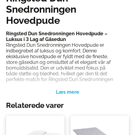
Snedronningen
Hovedpude
Ringsted Dun Snedronningen Hovedpude –
Luksus i 3 Lag af Gåsedun
Ringsted Dun Snedronningen Hovedpude er
indbegrebet af luksus og komfort. Denne
eksklusive hovedpude er fyldt med de fineste,
store gåsedun og omsluttet af et elegant vår af
bomuldsbatist. Den er udviklet med fokus på
både støtte og blødhed, hvilket gør den til det
perfekte match for Ringsted Dun Snedronningen
dyner. Med Snedronningen hovedpude kan du
forvente en søvnoplevelse i absolut topklasse.
3-Lags Design for Optimal Støtte og Komfort
Det unikke ved denne pude er dens 3-lags
Relaterede varer
konstruktion. Kernen er fyldt med småfjer og dun,
som sikrer en fast og støttende base for dit hoved
og nakke. De to yderlag består af bløde, luftige
gåsedun, der giver en følelse af at sove på en sky.
Kombinationen af fasthed og blødhed gør, at du