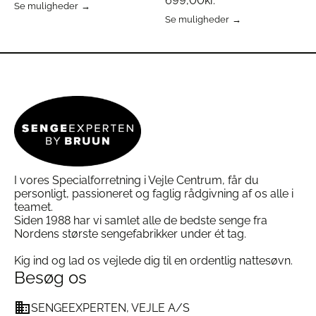
699,00
kr.
Specifikationer:
Se muligheder
Dette
Se muligheder
vare
Dette
har
vare
Fyld:
100% store gåsedun i yderlag, småfjer og
flere
har
dun i kernen
varianter.
flere
Vår:
Bomuldsbatist af høj kvalitet
Mulighederne
varianter.
kan
Mulighederne
Konstruktion:
3-lags for optimal støtte og
vælges
kan
blødhed
på
vælges
Varianter:
Lav (350 g), Mellem (500 g), Høj (650
varesiden
på
g)
varesiden
Certificering:
Oeko-Tex 100 – Fri for skadelige
kemikalier
I vores Specialforretning i Vejle Centrum, får du
personligt, passioneret og faglig rådgivning af os alle i
teamet.
Siden 1988 har vi samlet alle de bedste senge fra
Se udvalget af dun Hovedpuder fra
Ringsted Dun
Nordens største sengefabrikker under ét tag.
Læs vores guide til valg af hovedpude
her
Læs mere om Oeko-Tex 100 certificeringen
her
Kig ind og lad os vejlede dig til en ordentlig nattesøvn.
Besøg os
SENGEEXPERTEN, VEJLE A/S