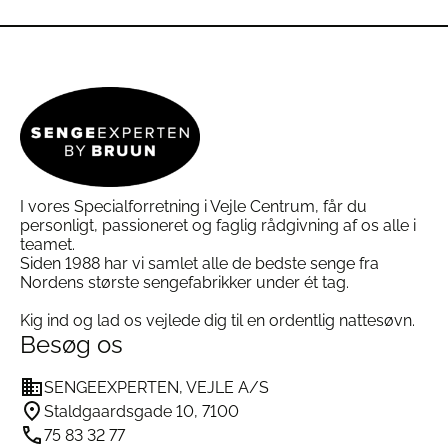
vare
vare
har
har
flere
flere
varianter.
varianter.
Mulighederne
Mulighederne
kan
kan
vælges
vælges
på
på
varesiden
varesiden
I vores Specialforretning i Vejle Centrum, får du
personligt, passioneret og faglig rådgivning af os alle i
teamet.
Siden 1988 har vi samlet alle de bedste senge fra
Nordens største sengefabrikker under ét tag.
Kig ind og lad os vejlede dig til en ordentlig nattesøvn.
Besøg os
SENGEEXPERTEN, VEJLE A/S
Staldgaardsgade 10, 7100
75 83 32 77