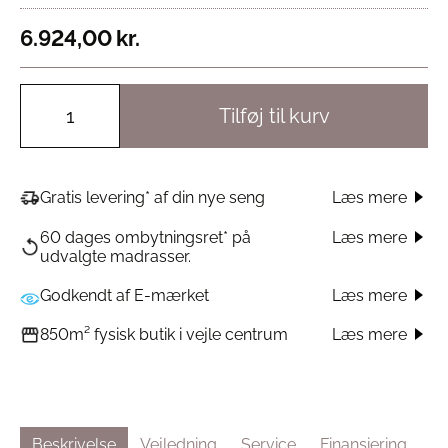
6.924,00
kr.
Tilføj til kurv
Læs mere
Gratis levering* af din nye seng
60 dages ombytningsret* på
Læs mere
udvalgte madrasser.
Godkendt af E-mærket
Læs mere
Læs mere
850m² fysisk butik i vejle centrum
Beskrivelse
Vejledning
Service
Finansiering