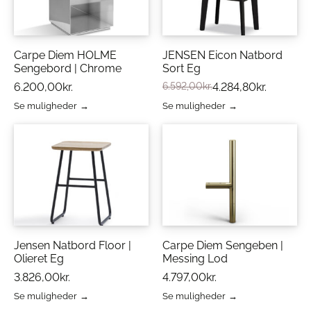
Carpe Diem HOLME
JENSEN Eicon Natbord
Sengebord | Chrome
Sort Eg
6.200,00
kr.
6.592,00
kr.
4.284,80
kr.
Se muligheder
Se muligheder
Dette
Dette
vare
vare
har
har
flere
flere
varianter.
varianter.
Mulighederne
Mulighederne
kan
kan
vælges
vælges
på
på
varesiden
varesiden
Jensen Natbord Floor |
Carpe Diem Sengeben |
Olieret Eg
Messing Lod
3.826,00
kr.
4.797,00
kr.
Se muligheder
Se muligheder
Dette
Dette