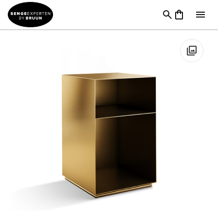
Til Sengen
→
Natborde
→
Carpe Diem natborde
→
Carpe Diem
HOLME Sengebord | Messing
🔍