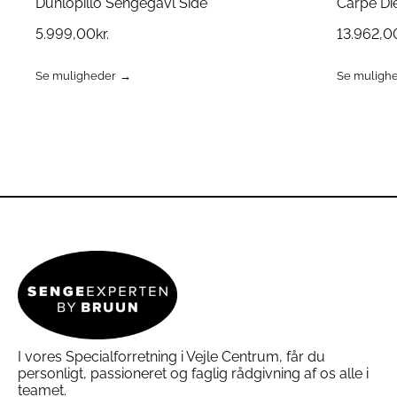
Dunlopillo Sengegavl Side
Carpe D
5.999,00
kr.
13.962,0
Se muligheder
Se muligh
Dette
Dette
vare
vare
har
har
flere
flere
varianter.
varianter.
Mulighederne
Mulighed
kan
kan
vælges
vælges
på
på
varesiden
vareside
I vores Specialforretning i Vejle Centrum, får du
personligt, passioneret og faglig rådgivning af os alle i
teamet.