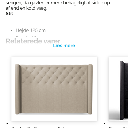
sengen, da gavlen er mere behageligt at sidde op
af end en kold væg.
Str:
Højde: 125 cm
Dybde: 10 cm
Relaterede varer
Bredde: 146, 166, 186 og 206 cm
*Gavlen er 6 cm bredere end sengen, for en
visuelt smuk afslutning.
Se hele udvalget af gavle
her
Se alle Dunlopillo sengene
her