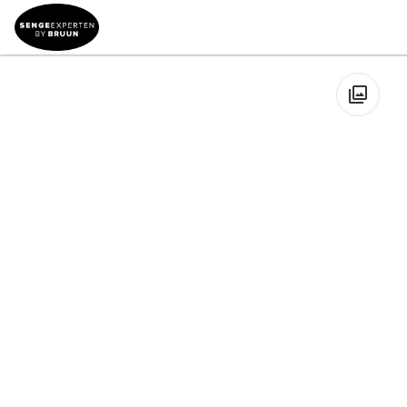
Til Sengen
→
Sengegavle
→
Sengegavl 180
→
Dunlopillo
Sengegavl Pebble
🔍