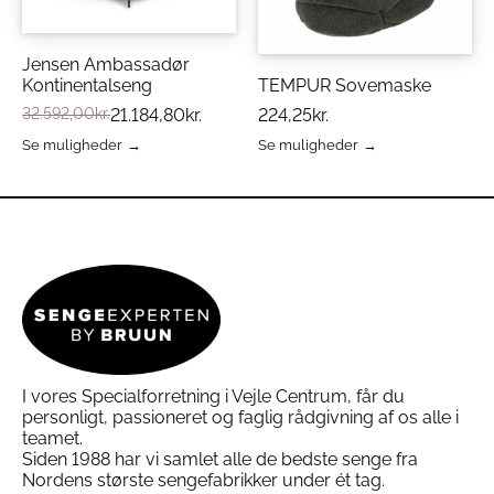
vælges
på
væsketæt protector pudebetræk. Dette beskytter
på
varesiden
puden mod pletter og fugt, så den holder sig frisk
varesiden
og ren i længere tid.
Jensen Ambassadør
Se hele
Tempur`s pudeprogram
Kontinentalseng
TEMPUR Sovemaske
Støttende Hovedpude Fra
TEMPUR®
hvis du
32.592,00
kr.
21.184,80
kr.
224,25
kr.
ønsker et samlet tilbud på pude og skånebetræk,
så se
her
Se muligheder
Se muligheder
Dette
Dette
Læs vores Guide til valg af puder
her
vare
vare
har
har
flere
flere
varianter.
varianter.
Mulighederne
Mulighederne
kan
kan
vælges
vælges
på
på
varesiden
varesiden
I vores Specialforretning i Vejle Centrum, får du
personligt, passioneret og faglig rådgivning af os alle i
teamet.
Siden 1988 har vi samlet alle de bedste senge fra
Nordens største sengefabrikker under ét tag.