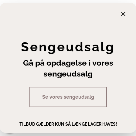
Garanti
Returnering
Finansiering
Handelsbetingelser
Leveringsbetingelser
Sengeudsalg
Fortrydelsesret
Annuller ordre
Gå på opdagelse i vores
Cookie- og privatlivsindstillinger
sengeudsalg
Se vores sengeudsalg
Copyright | Sengeexperten A/S
TILBUD GÆLDER KUN SÅ LÆNGE LAGER HAVES!
Man - fre 10.00 - 17.30 · Lør 10.00 - 14.00
Staldgaardsgade 10, 7100 Vejle