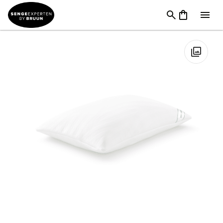
Puder
→
Pudemærker
→
Tempur hovedpuder
→
TEMPUR
Comfort PureClean Pude
🔍