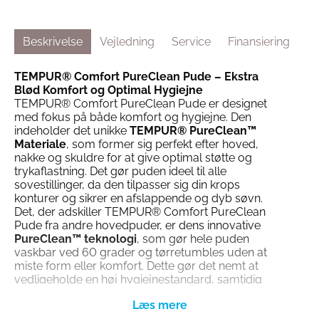
Beskrivelse
Vejledning
Service
Finansiering
TEMPUR® Comfort PureClean Pude – Ekstra
Blød Komfort og Optimal Hygiejne
TEMPUR® Comfort PureClean Pude er designet
med fokus på både komfort og hygiejne. Den
indeholder det unikke
TEMPUR® PureClean™
Materiale
, som former sig perfekt efter hoved,
nakke og skuldre for at give optimal støtte og
trykaflastning. Det gør puden ideel til alle
sovestillinger, da den tilpasser sig din krops
konturer og sikrer en afslappende og dyb søvn.
Det, der adskiller TEMPUR® Comfort PureClean
Pude fra andre hovedpuder, er dens innovative
PureClean™ teknologi
, som gør hele puden
vaskbar ved 60 grader og tørretumbles uden at
miste form eller komfort. Dette gør det nemt at
vedligeholde en høj hygiejnestandard, samtidig
med at du bevarer den samme høje kvalitet og
blødhed nat efter nat.