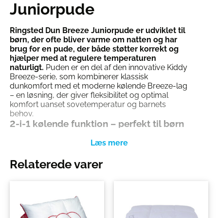
Juniorpude
Ringsted Dun Breeze Juniorpude er udviklet til
børn, der ofte bliver varme om natten og har
brug for en pude, der både støtter korrekt og
hjælper med at regulere temperaturen
naturligt.
Puden er en del af den innovative Kiddy
Breeze-serie, som kombinerer klassisk
dunkomfort med et moderne kølende Breeze-lag
– en løsning, der giver fleksibilitet og optimal
komfort uanset sovetemperatur og barnets
behov.
2-i-1 kølende funktion – perfekt til børn
der har det varmt om natten
Det særlige ved
Kiddy Breeze
er seriens
dobbeltsidede design. Den ene side af puden har
Relaterede varer
et integreret Breeze-lag med
kølende
mikrokapsler
, som hjælper med at lede varme
væk fra barnets hoved og skabe en mere stabil
og behagelig sovetemperatur. Den anden side
fungerer som en almindelig, lun dunpude, så
barnet kan vælge den komfort, der passer bedst