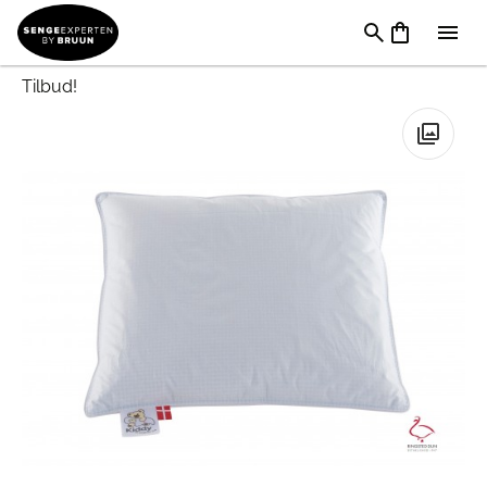
Puder
→
Pudemærker
→
Ringsted Dun
hovedpuder
→
Ringsted Dun Breeze Juniorpude
Tilbud!
🔍