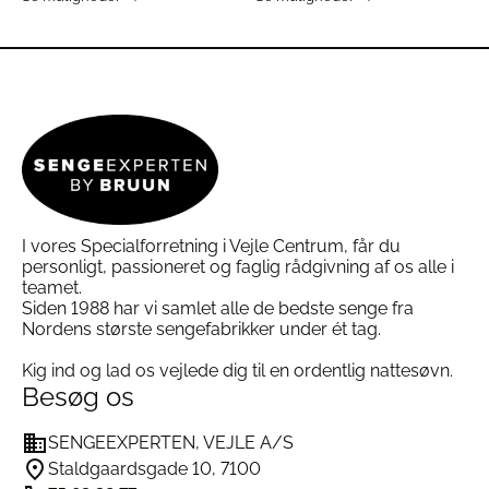
standarder:
Dette
Dette
vare
vare
har
har
OEKO-TEX® STANDARD 100, klasse 1
flere
flere
varianter.
varianter.
Downafresh® greenLine
– dokumenteret
Mulighederne
Mulighederne
hygiejne og miljøhensyn
kan
kan
NOMITE
– velegnet til husstøvmideallergikere
vælges
vælges
på
på
varesiden
varesiden
Puden er klar til brug uden forvask.
I vores Specialforretning i Vejle Centrum, får du
Nem pleje – designet til hverdagen
personligt, passioneret og faglig rådgivning af os alle i
Som en del af Kiddy Breeze-serien kan
teamet.
juniorpuden
vaskes ved 60 °C
, så den er let at
Siden 1988 har vi samlet alle de bedste senge fra
holde ren og hygiejnisk, selv når uheld sker. Fyld
Nordens største sengefabrikker under ét tag.
og form bevares smukt ved korrekt tørring.
Bemærk:
Dyne og pude sælges separat.
Kig ind og lad os vejlede dig til en ordentlig nattesøvn.
Se hele Dyneudvalget fra Ringsted Dun
her
Besøg os
Læs mere om Oeko-Tex 100 certificeringen
her
Besøg
Ringsted Dun
SENGEEXPERTEN, VEJLE A/S
Staldgaardsgade 10, 7100