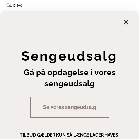
Guides
Garanti
Returnering
Finansiering
Handelsbetingelser
Leveringsbetingelser
Sengeudsalg
Fortrydelsesret
Annuller ordre
Gå på opdagelse i vores
Cookie- og privatlivsindstillinger
sengeudsalg
Se vores sengeudsalg
Copyright | Sengeexperten A/S
TILBUD GÆLDER KUN SÅ LÆNGE LAGER HAVES!