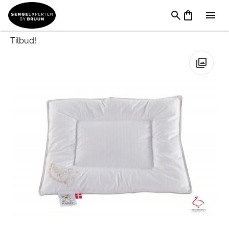
Puder
→
Pudemærker
→
Ringsted Dun
hovedpuder
→
Ringsted Dun Royal Gås Babypude
Tilbud!
🔍