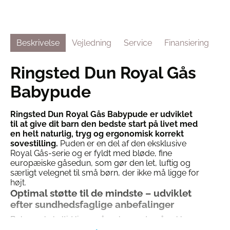
Beskrivelse
Vejledning
Service
Finansiering
Ringsted Dun Royal Gås
Babypude
Ringsted Dun Royal Gås Babypude er udviklet
til at give dit barn den bedste start på livet med
en helt naturlig, tryg og ergonomisk korrekt
sovestilling.
Puden er en del af den eksklusive
Royal Gås-serie og er fyldt med bløde, fine
europæiske gåsedun, som gør den let, luftig og
særligt velegnet til små børn, der ikke må ligge for
højt.
Optimal støtte til de mindste – udviklet
efter sundhedsfaglige anbefalinger
Babyer skal altid ligge på en lav pude, så nakke
og ryg bevarer en naturlig linje under søvnen.