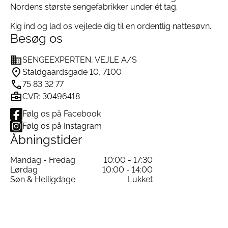
Nordens største sengefabrikker under ét tag.
Det naturlige valg til tryg babysøvn
Ringsted Dun Royal Gås Babypude
er den
Kig ind og lad os vejlede dig til en ordentlig nattesøvn.
oplagte løsning, hvis du ønsker en blød, lav og
Besøg os
allergivenlig babypude i absolut topklasse. Puden
giver optimal støtte og skaber et sundt, stabilt og
SENGEEXPERTEN, VEJLE A/S
naturligt sovemiljø – perfekt til tryg babysøvn fra
Staldgaardsgade 10, 7100
første dag.
Bemærk:
Dyne og pude sælges separat.
75 83 32 77
Se hele Dyneudvalget fra Ringsted Dun
her
CVR: 30496418
Læs mere om Oeko-Tex 100 certificeringen
her
Besøg
Ringsted Dun
Følg os på Facebook
Følg os på Instagram
Åbningstider
Mandag - Fredag
10:00 - 17:30
Lørdag
10:00 - 14:00
Søn & Helligdage
Lukket