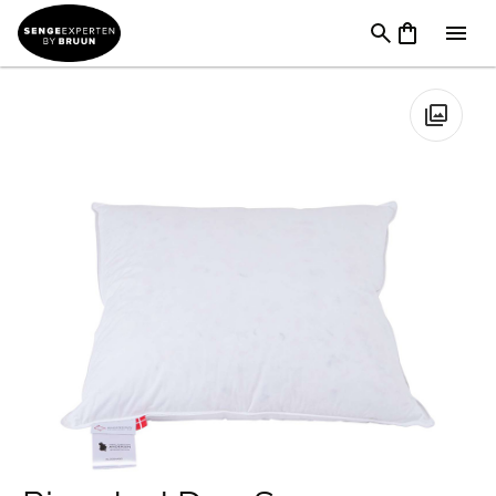
Puder
→
Pudemærker
→
Dunpuder
→
Ringsted Dun Supreme
Hovedpude
🔍