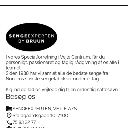
vare
vare
har
har
flere
flere
Vaske ved 60°C
for at fjerne støvmider og
varianter.
varianter.
allergener.
Mulighederne
Mulighederne
Brug Ringsted Duns specialvaskemiddel,
som
kan
kan
er skånsomt for dunene og forlænger pudens
vælges
vælges
levetid.
på
på
Tørretumble grundigt
for at bevare fyldets
varesiden
varesiden
luftighed og volumen.
I vores Specialforretning i Vejle Centrum, får du
personligt, passioneret og faglig rådgivning af os alle i
teamet.
Allergivenlig og Certificeret Kvalitet i
Siden 1988 har vi samlet alle de bedste senge fra
Ringsted Dun Supreme Hovedpude
Nordens største sengefabrikker under ét tag.
Supreme Hovedpuden er både
Oeko-Tex 100
certificeret
, hvilket betyder, at den er fri for
Kig ind og lad os vejlede dig til en ordentlig nattesøvn.
skadelige kemikalier, og
NOMITE-mærket
, som
Besøg os
gør den velegnet til allergikere. Derudover er den
DownAfresh certificeret
, hvilket sikrer, at dunene
SENGEEXPERTEN, VEJLE A/S
er rene, friske og fri for bakterier.
Staldgaardsgade 10, 7100
75 83 32 77
Specifikationer: