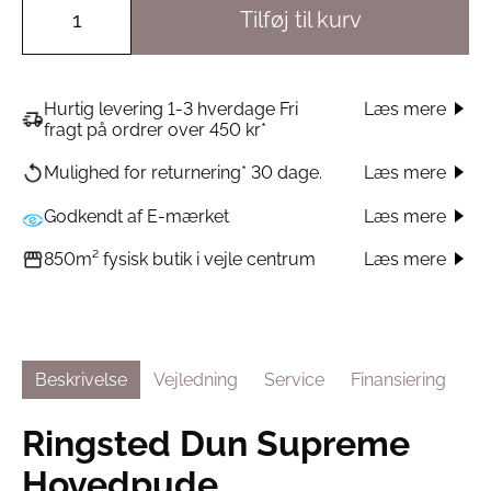
Tilføj til kurv
Hurtig levering 1-3 hverdage Fri
Læs mere
fragt på ordrer over 450 kr*
Læs mere
Mulighed for returnering* 30 dage.
Godkendt af E-mærket
Læs mere
Læs mere
850m² fysisk butik i vejle centrum
Beskrivelse
Vejledning
Service
Finansiering
Ringsted Dun Supreme
Hovedpude