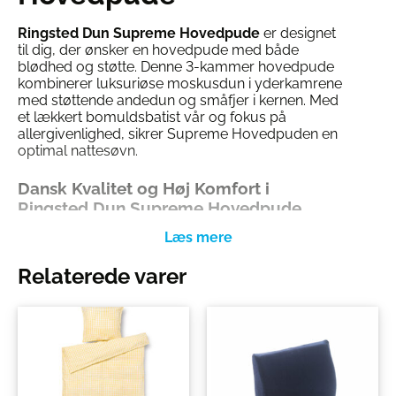
Ringsted Dun Supreme Hovedpude
er designet
til dig, der ønsker en hovedpude med både
blødhed og støtte. Denne 3-kammer hovedpude
kombinerer luksuriøse moskusdun i yderkamrene
med støttende andedun og småfjer i kernen. Med
et lækkert bomuldsbatist vår og fokus på
allergivenlighed, sikrer Supreme Hovedpuden en
optimal nattesøvn.
Dansk Kvalitet og Høj Komfort i
Ringsted Dun Supreme Hovedpude
Ringsted Dun er en dansk virksomhed, der
lægger vægt på både kvalitet og ansvarlighed.
Supreme Hovedpuden er fremstillet med fokus
Relaterede varer
på komfort, dyrevelfærd og bæredygtighed,
hvilket gør den til et etisk korrekt valg.
3-Kammer Opbygning for Optimal
Støtte og Blødhed
Ringsted Dun Supreme Hovedpude er designet