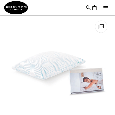
Puder
→
Pudemærker
→
Tempur hovedpuder
→
TEMPUR
Comfort Pude Smartcool m/skånebetræk
🔍