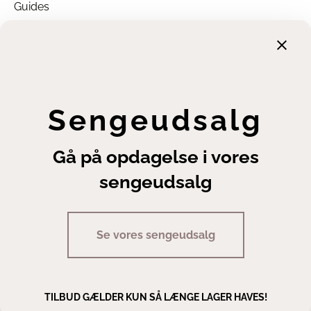
Guides
Garanti
Returnering
Finansiering
Handelsbetingelser
Leveringsbetingelser
Sengeudsalg
Fortrydelsesret
Annuller ordre
Gå på opdagelse i vores
Cookie- og privatlivsindstillinger
sengeudsalg
Se vores sengeudsalg
Copyright | Sengeexperten A/S
TILBUD GÆLDER KUN SÅ LÆNGE LAGER HAVES!
Man - fre 10.00 - 17.30 · Lør 10.00 - 14.00
Staldgaardsgade 10, 7100 Vejle