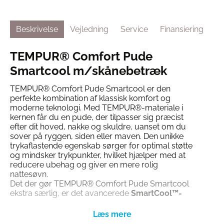
Beskrivelse
Vejledning
Service
Finansiering
TEMPUR® Comfort Pude
Smartcool m/skånebetræk
TEMPUR® Comfort Pude Smartcool er den
perfekte kombination af klassisk komfort og
moderne teknologi. Med TEMPUR®-materiale i
kernen får du en pude, der tilpasser sig præcist
efter dit hoved, nakke og skuldre, uanset om du
sover på ryggen, siden eller maven. Den unikke
trykaflastende egenskab sørger for optimal støtte
og mindsker trykpunkter, hvilket hjælper med at
reducere ubehag og giver en mere rolig
nattesøvn.
Det der gør TEMPUR® Comfort Pude Smartcool
ekstra særlig, er det avancerede
SmartCool™-
betræk
. Denne teknologi er udviklet til at holde
puden kølig og frisk hele natten ved effektivt at
lede varme væk fra overfladen. Hvis du ofte