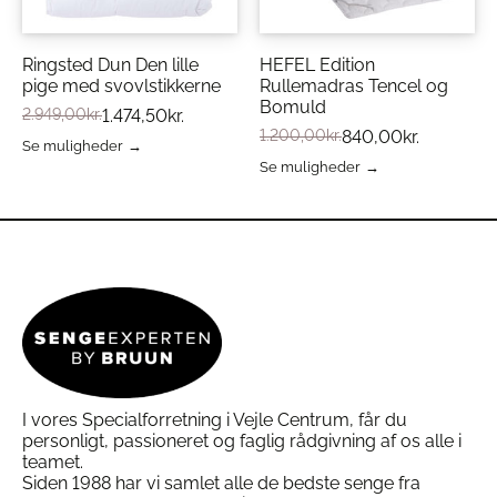
vælges
vælges
Certificering:
Oeko-Tex 100 – fri for skadelige
på
på
stoffer
varesiden
varesiden
Sovestilling:
Velegnet til alle sovestillinger
Ringsted Dun Den lille
HEFEL Edition
pige med svovlstikkerne
Rullemadras Tencel og
Bomuld
2.949,00
kr.
1.474,50
kr.
Se hele
Tempur`s pudeprogram
1.200,00
kr.
840,00
kr.
Se muligheder
Støttende Hovedpude Fra
TEMPUR®
hvis du
Dette
Se muligheder
ønsker et samlet tilbud på pude og skånebetræk,
vare
Dette
så se
her
har
vare
Læs vores Guide til valg af puder
her
flere
har
varianter.
flere
Mulighederne
varianter.
kan
Mulighederne
vælges
kan
på
vælges
varesiden
på
varesiden
I vores Specialforretning i Vejle Centrum, får du
personligt, passioneret og faglig rådgivning af os alle i
teamet.
Siden 1988 har vi samlet alle de bedste senge fra