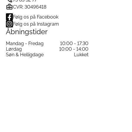
et sammenhængende look med matchende
CVR: 30496418
håndklæder i andre farver, eller skab kontrast og
dynamik med dristige farvekombinationer.
Følg os på Facebook
Ofte Stillede Spørgsmål om HAY Check
Følg os på Instagram
Håndklæde Sky Blue
Åbningstider
Er håndklædet OEKO-TEX-certificeret?
Mandag - Fredag
10:00 - 17:30
Ja, det er fremstillet af 100% OEKO-TEX-
Lørdag
10:00 - 14:00
certificeret bomuld.
Søn & Helligdage
Lukket
Kan det vaskes ved høj temperatur?
Ja, det kan vaskes ved op til 60°C, men lavere
temperatur anbefales for at skåne miljø og tekstil.
Hvordan er følelsen mod huden?
Frottéstrukturen giver en blød og luksuriøs
fornemmelse.
Findes der flere farver i serien?
Ja, du kan kombinere Sky Blue med andre farver i
HAY Check serien.
Se hele udvalget af badeværelsestilbehør her
Se hele udvalget af Sengetøj fra HAY her
Læs mere om OEKO-TEX her