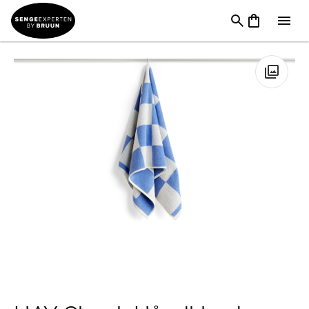
TILBUD
→
FØDSELSDAG
→
Badeværelsestilbehør I
Tilbud
→
HAY Check Håndklæde Sky Blue
🔍