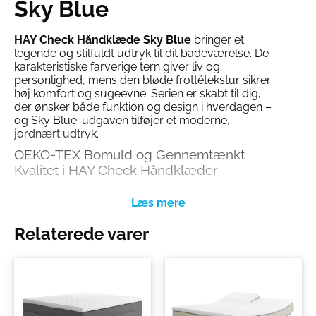
Sky Blue
HAY Check Håndklæde Sky Blue
bringer et
legende og stilfuldt udtryk til dit badeværelse. De
karakteristiske farverige tern giver liv og
personlighed, mens den bløde frottétekstur sikrer
høj komfort og sugeevne. Serien er skabt til dig,
der ønsker både funktion og design i hverdagen –
og Sky Blue-udgaven tilføjer et moderne,
jordnært udtryk.
OEKO-TEX Bomuld og Gennemtænkt
Kvalitet i HAY Check Håndklæder
Håndklædet er fremstillet af 100% OEKO-TEX-
certificeret bomuld og kombinerer høj
absorberingsevne med lang holdbarhed. Den
Relaterede varer
tætte frottévævning føles blød mod huden og
sikrer en luksuriøs oplevelse – hver gang du
bruger det. Serien tilbyder også mulighed for at
mikse og matche flere farver for et personligt
udtryk.
Funktionelt og Legende Design