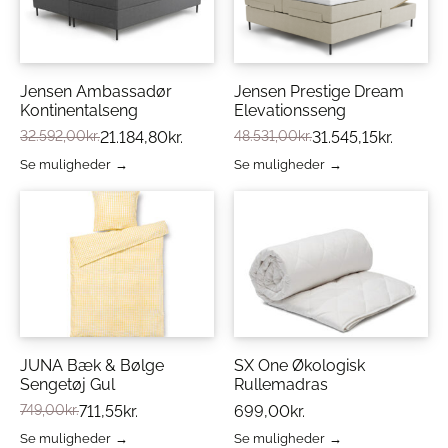
HAY Check håndklæder giver dig både æstetik og
funktionalitet:
Jensen Ambassadør
Jensen Prestige Dream
100% OEKO-TEX-certificeret bomuld
:
Kontinentalseng
Elevationsseng
Skånsomt mod huden og miljøet
32.592,00
kr.
21.184,80
kr.
48.531,00
kr.
31.545,15
kr.
Farverigt ternet design
: Giver karakter og
visuel variation
Se muligheder
Se muligheder
Dette
Dette
Blød frottétekstur
: For maksimal komfort og
vare
vare
absorbering
har
har
Mix og match
: Kombinér med andre farver i
flere
flere
serien
varianter.
varianter.
Mulighederne
Mulighederne
kan
kan
vælges
vælges
Vedligeholdelse af HAY Check
på
på
Håndklæde Sky Blue
varesiden
varesiden
JUNA Bæk & Bølge
SX One Økologisk
For at bevare håndklædets udseende og blødhed
Sengetøj Gul
Rullemadras
anbefaler vi følgende:
749,00
kr.
711,55
kr.
699,00
kr.
Se muligheder
Se muligheder