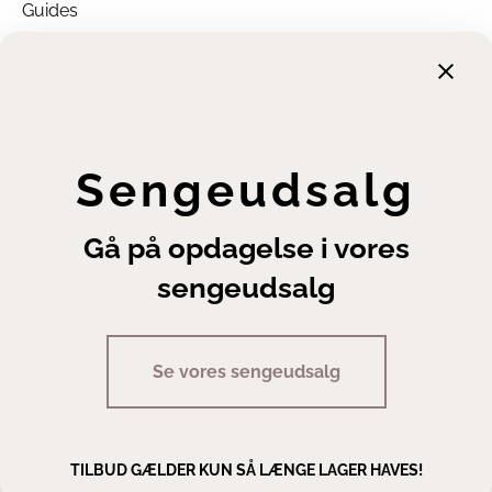
Guides
Garanti
Returnering
Finansiering
Handelsbetingelser
Leveringsbetingelser
Sengeudsalg
Fortrydelsesret
Annuller ordre
Gå på opdagelse i vores
Cookie- og privatlivsindstillinger
sengeudsalg
Se vores sengeudsalg
Copyright | Sengeexperten A/S
TILBUD GÆLDER KUN SÅ LÆNGE LAGER HAVES!
Man - fre 10.00 - 17.30 · Lør 10.00 - 14.00
Staldgaardsgade 10, 7100 Vejle