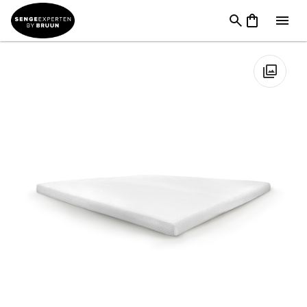
TILBUD
→
FØDSELSDAG
→
Tilbehør I Tilbud
→
JENSEN® Soft
Protect Topmadrasskåner
🔍