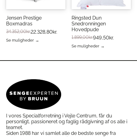
vælges
på
på
varesiden
varesiden
Jensen Prestige
Ringsted Dun
Boxmadras
Snedronningen
Hovedpude
34.352,00
kr.
22.328,80
kr.
1.899,00
kr.
949,50
kr.
Se muligheder
Dette
Se muligheder
vare
Dette
har
vare
flere
har
varianter.
flere
Mulighederne
varianter.
kan
Mulighederne
vælges
kan
på
vælges
varesiden
på
varesiden
I vores Specialforretning i Vejle Centrum, får du
personligt, passioneret og faglig rådgivning af os alle i
teamet.
Siden 1988 har vi samlet alle de bedste senge fra