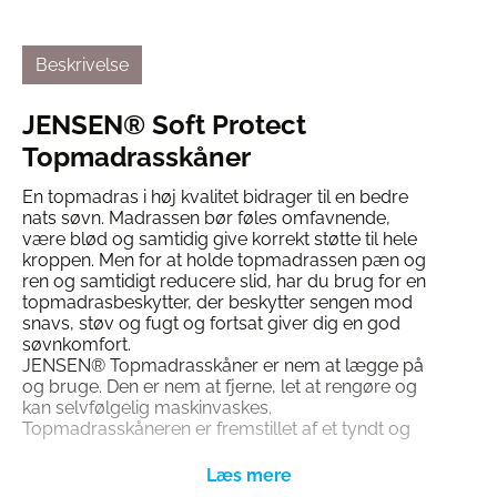
Beskrivelse
JENSEN® Soft Protect
Topmadrasskåner
En topmadras i høj kvalitet bidrager til en bedre
nats søvn. Madrassen bør føles omfavnende,
være blød og samtidig give korrekt støtte til hele
kroppen. Men for at holde topmadrassen pæn og
ren og samtidigt reducere slid, har du brug for en
topmadrasbeskytter, der beskytter sengen mod
snavs, støv og fugt og fortsat giver dig en god
søvnkomfort.
JENSEN® Topmadrasskåner er nem at lægge på
og bruge. Den er nem at fjerne, let at rengøre og
kan selvfølgelig maskinvaskes.
Topmadrasskåneren er fremstillet af et tyndt og
elastisk materiale med en særlig behandlet
overflade, hvilket giver en varig, fugtafvisende
virkning. Topmadrasbeskytteren lader stadig luft