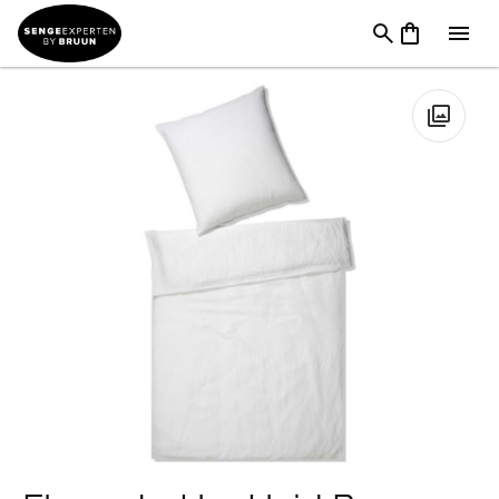
TILBUD
→
FØDSELSDAG
→
Sengetøj & Lagner I
Tilbud
→
Elegante Hør Hvid Breeze Sengetøj
🔍