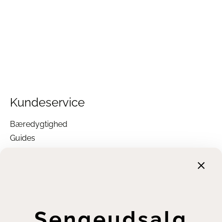
Kundeservice
Bæredygtighed
Guides
Garanti
Returnering
Finansiering
Handelsbetingelser
Leveringsbetingelser
Sengeudsalg
Fortrydelsesret