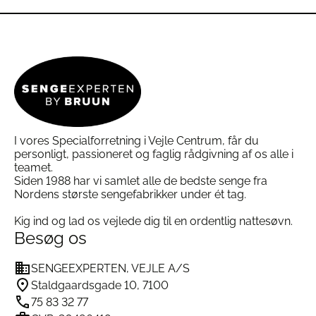
vare
vare
har
har
flere
flere
varianter.
varianter.
Mulighederne
Mulighederne
kan
kan
vælges
vælges
på
på
varesiden
varesiden
I vores Specialforretning i Vejle Centrum, får du
personligt, passioneret og faglig rådgivning af os alle i
teamet.
Siden 1988 har vi samlet alle de bedste senge fra
Nordens største sengefabrikker under ét tag.
Kig ind og lad os vejlede dig til en ordentlig nattesøvn.
Besøg os
SENGEEXPERTEN, VEJLE A/S
Staldgaardsgade 10, 7100
75 83 32 77