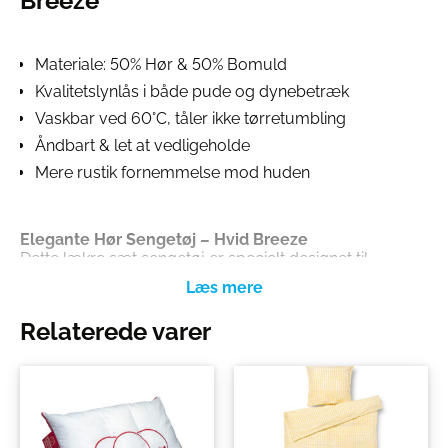
Breeze
Materiale: 50% Hør & 50% Bomuld
Kvalitetslynlås i både pude og dynebetræk
Vaskbar ved 60°C, tåler ikke tørretumbling
Åndbart & let at vedligeholde
Mere rustik fornemmelse mod huden
Elegante Hør Sengetøj – Hvid Breeze
Dette lækre sæt sengetøj er specielt designet til
de varmere måneder og byder på enestående
komfort og stil.
Med en perfekt afstemt blanding af 50% hør og
Relaterede varer
50% bomuld skaber dette sengetøj en let og
behagelig søvnoplevelse.
Den rustikke overflade giver en lækker
fornemmelse mod huden, til kunden der ikke
ønsker den glatte følelse. Materialet sikrer optimal
åndbarhed og temperaturregulering.