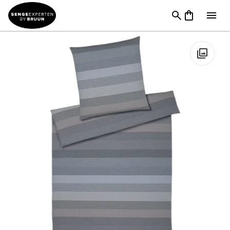
TILBUD
→
FØDSELSDAG
→
Sengetøj & Lagner I
Tilbud
→
Elegante Hør Graphit Fjord Sengetøj
🔍