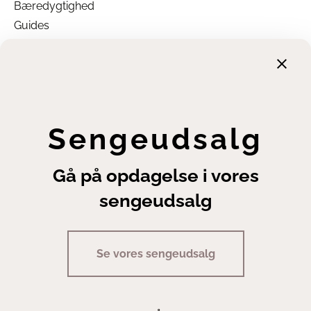
Bæredygtighed
Guides
Garanti
Returnering
Finansiering
Handelsbetingelser
Leveringsbetingelser
Sengeudsalg
Fortrydelsesret
Annuller ordre
Gå på opdagelse i vores
Cookie- og privatlivsindstillinger
sengeudsalg
Se vores sengeudsalg
Copyright | Sengeexperten A/S