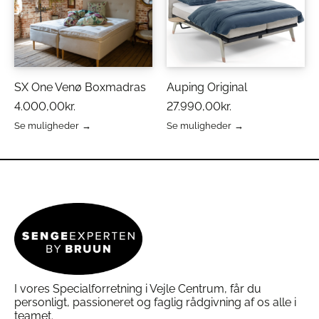
varianter.
varianter.
Mulighederne
Mulighederne
kan
kan
vælges
vælges
på
på
varesiden
varesiden
SX One Venø Boxmadras
Auping Original
4.000,00
kr.
27.990,00
kr.
Se muligheder
Se muligheder
Dette
Dette
vare
vare
har
har
flere
flere
varianter.
varianter.
Mulighederne
Mulighederne
kan
kan
vælges
vælges
på
på
varesiden
varesiden
I vores Specialforretning i Vejle Centrum, får du
personligt, passioneret og faglig rådgivning af os alle i
teamet.