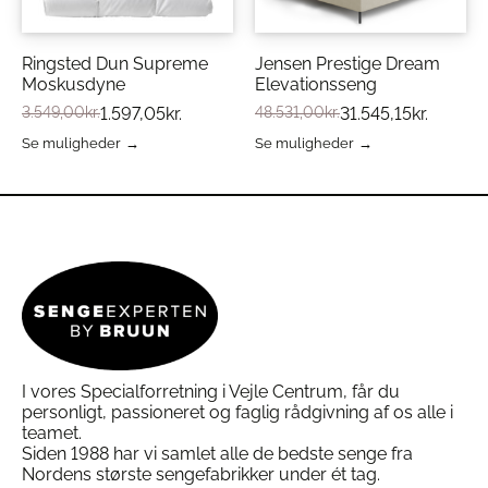
vælges
på
Sengetøjet er også utrolig let at holde. Det kan
på
varesiden
nemt vaskes i maskine, ved 60 grader og
varesiden
tørretumbles ved lav varme. Det er resistent
Ringsted Dun Supreme
Jensen Prestige Dream
overfor krympning og krølning, samt meget
Moskusdyne
Elevationsseng
slidstærkt, hvilket betyder at det bevarer sin
3.549,00
kr.
1.597,05
kr.
48.531,00
kr.
31.545,15
kr.
blødhed og glatte overflade selv efter gentagne
vaske.
Se muligheder
Se muligheder
Dette
Dette
vare
vare
har
har
flere
flere
varianter.
varianter.
Mulighederne
Mulighederne
kan
kan
vælges
vælges
på
på
varesiden
varesiden
I vores Specialforretning i Vejle Centrum, får du
personligt, passioneret og faglig rådgivning af os alle i
teamet.
Siden 1988 har vi samlet alle de bedste senge fra
Nordens største sengefabrikker under ét tag.