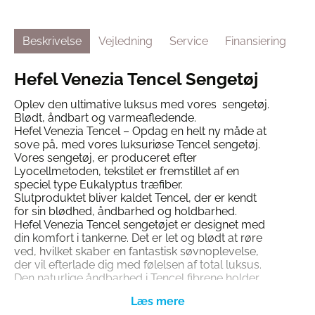
Beskrivelse
Vejledning
Service
Finansiering
Hefel Venezia Tencel Sengetøj
Oplev den ultimative luksus med vores sengetøj.
Blødt, åndbart og varmeafledende.
Hefel Venezia Tencel – Opdag en helt ny måde at
sove på, med vores luksuriøse Tencel sengetøj.
Vores sengetøj, er produceret efter
Lyocellmetoden, tekstilet er fremstillet af en
speciel type Eukalyptus træfiber.
Slutproduktet bliver kaldet Tencel, der er kendt
for sin blødhed, åndbarhed og holdbarhed.
Hefel Venezia Tencel sengetøjet er designet med
din komfort i tankerne. Det er let og blødt at røre
ved, hvilket skaber en fantastisk søvnoplevelse,
der vil efterlade dig med følelsen af total luksus.
Den naturlige åndbarhed i Tencel fibrene holder
dig kølig og behagelig hele natten, og absorberer
fugt og sved fra din krop.