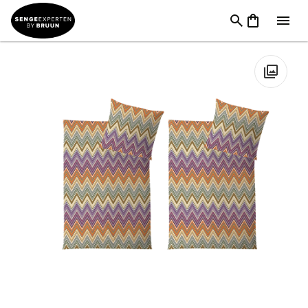
TILBUD
→
FØDSELSDAG
→
Sengetøj & Lagner I Tilbud
→
Hefel
Sengetøj 2 sæt Mix Venezia
🔍