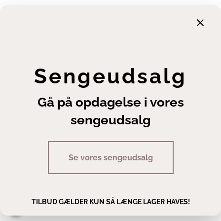
Garanti
Returnering
Finansiering
Handelsbetingelser
Leveringsbetingelser
Sengeudsalg
Fortrydelsesret
Annuller ordre
Gå på opdagelse i vores
Cookie- og privatlivsindstillinger
sengeudsalg
Se vores sengeudsalg
Copyright | Sengeexperten A/S
TILBUD GÆLDER KUN SÅ LÆNGE LAGER HAVES!
Man - fre 10.00 - 17.30 · Lør 10.00 - 14.00
Staldgaardsgade 10, 7100 Vejle