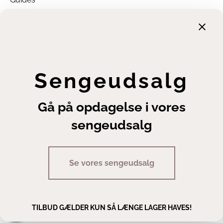
Garanti
Returnering
Finansiering
Handelsbetingelser
Leveringsbetingelser
Sengeudsalg
Fortrydelsesret
Annuller ordre
Gå på opdagelse i vores
Cookie- og privatlivsindstillinger
sengeudsalg
Se vores sengeudsalg
Copyright | Sengeexperten A/S
TILBUD GÆLDER KUN SÅ LÆNGE LAGER HAVES!
Man - fre 10.00 - 17.30 · Lør 10.00 - 14.00
Staldgaardsgade 10, 7100 Vejle