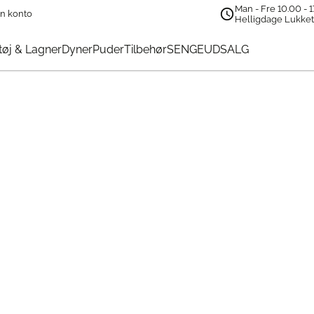
Man - Fre 10.00 - 1
n konto
Helligdage Lukke
øj & Lagner
Dyner
Puder
Tilbehør
SENGEUDSALG