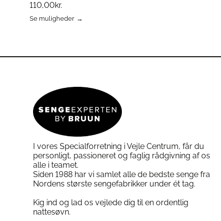
110,00
kr.
Se muligheder
Dette
vare
har
flere
varianter.
Mulighederne
kan
vælges
på
varesiden
I vores Specialforretning i Vejle Centrum, får du
personligt, passioneret og faglig rådgivning af os
alle i teamet.
Siden 1988 har vi samlet alle de bedste senge fra
Nordens største sengefabrikker under ét tag.
Kig ind og lad os vejlede dig til en ordentlig
nattesøvn.