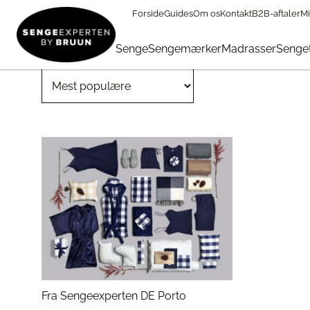
Forside
Guides
Om os
Kontakt
B2B-aftaler
Mi
Uncategorized
Senge
Sengemærker
Madrasser
Senget
Fra Sengeexperten DE Porto