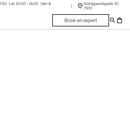
7.30 · Lør 10.00 - 14.00 · Søn &
Staldgaardsgade 10,
t
7100
Book en expert