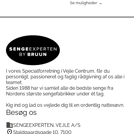
Dette
Se muligheder
Vævning: 300 TC – satinvævning for luksuriøs
vare
Dette
glans og blødhed
har
vare
flere
har
Lukning: Skjult lynlås på både dyne- og
varianter.
flere
pudebetræk
Mulighederne
varianter.
Vaskeanvisning: Maskinvask ved 40–60°C, tåler
kan
Mulighederne
tørretumbler, ingen skyllemiddel
vælges
kan
på
vælges
Produktion: Dansk systue
varesiden
på
Levering: Sæt med dyne- og pudebetræk (2
varesiden
pudebetræk ved dobbeltdyne)
I vores Specialforretning i Vejle Centrum, får du
personligt, passioneret og faglig rådgivning af os alle i
Ofte stillede spørgsmål om Sx One Light
teamet.
Grey Bomuldssatin Sengetøj
Siden 1988 har vi samlet alle de bedste senge fra
Nordens største sengefabrikker under ét tag.
Hvad gør bomuldssatin særligt?
Bomuldssatin er vævet af fine bomuldstråde i en
Kig ind og lad os vejlede dig til en ordentlig nattesøvn.
satinbinding, som gør stoffet ekstra glat, blødt og
Besøg os
glansfuldt sammenlignet med almindelig bomuld.
Hvordan vasker jeg bedst sengetøjet?
SENGEEXPERTEN, VEJLE A/S
Vi anbefaler vask ved 40°C for at forlænge
stoffets levetid. Det kan vaskes ved 60°C, hvis du
Staldgaardsgade 10, 7100