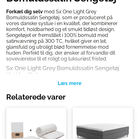
Forkæl dig selv
med Sx One Light Grey
Bomuldssatin Sengetøj, som er produceret på
vores danske systue i en kvalitet, der kombinerer
komfort, holdbarhed og et smukt tidløst design.
Sengetøjet er fremstillet i 100% bomuld med
satinvævning på 300 TC, hvilket giver en let,
glansfuld og utroligt blød fornemmelse mod
huden. Perfekt til dig, der ønsker at forvandle dit
soveværelse til et roligt og luksuriøst fristed.
Sx One Light Grey Bomuldssatin Sengetøj
i høj kvalitet
Satinvævningen i 300 TC (thread count) giver
sengetøjet en elegant glans og gør stoffet ekstra
Relaterede varer
slidstærkt. Den tætte vævning sikrer både en blød
overflade og lang holdbarhed, så du får glæde af
dit sengetøj i mange år.
Danskproduceret med fokus på detaljer
Sx One Light Grey Bomuldssatin er syet på vores
danske systue, hvor håndværk og kvalitet er i
centrum. Både dynebetræk og pudebetræk