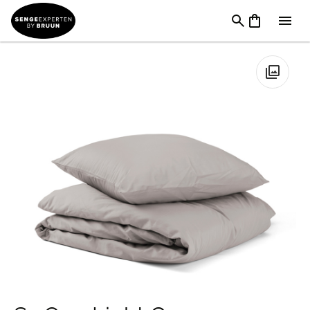
TILBUD
→
FØDSELSDAG
→
Sengetøj & Lagner I Tilbud
→
Sx
One Light Grey Bomuldssatin Sengetøj
🔍