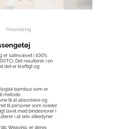
Finansiering
ssengetøj
 er satinvævet i 100%
TC). Det resulterer i en
t det er kraftigt og
ologisk bambus som er
ll metode.
ne til at absorbere og
net til personer som sveder
gt lavet med bindesnorer i
lterer i at selv silkedyner
dic Weaving, er deres