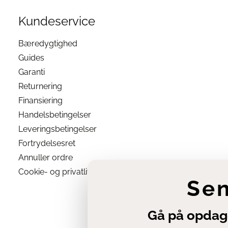
 allergivenligt?
Kundeservice
øller mindre end silke. Vi
Bæredygtighed
nger på vaskemaskinen og
ør det hænges op, så
Guides
 minimalt.
Garanti
Returnering
e råvaren (bambussen) er
rocessen kræver det
Finansiering
orpholin N-oxid) som ikke
Handelsbetingelser
 også en farvningsproces
 selve farvestoffet ikke
Leveringsbetingelser
noget sengetøj for
Fortrydelsesret
Annuller ordre
er lyocell-metoden (Nordic
Cookie- og privatlivsindstillinger
Se
Gå på opdag