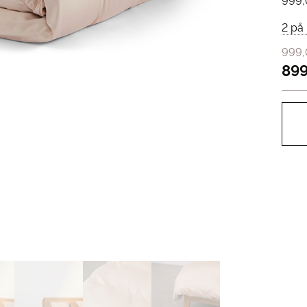
999
2 på 
999
899