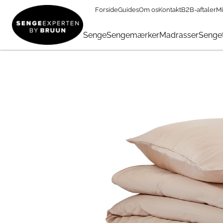
Forside
Guides
Om os
Kontakt
B2B-aftaler
Mi
TILBUD
→
FØDSELSDAG
→
Sengetøj & Lagner I Tilbud
→
No
Senge
Sengemærker
Madrasser
Senget