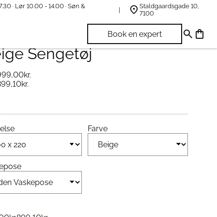
7.30 · Lør 10.00 - 14.00 · Søn &
Staldgaardsgade 10,
t
7100
rdic Weaving Bambus
Book en expert
ige Sengetøj
999,00
kr.
899,10
kr.
else
Farve
epose