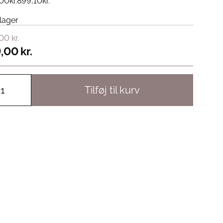
,00
kr.
899,10
kr.
lager
,00
kr.
,00
kr.
Tilføj til kurv