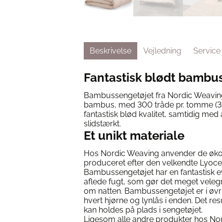
Beskrivelse
Vejledning
Service
Fantastisk blødt bambu
Bambussengetøjet fra Nordic Weaving
bambus, med 300 tråde pr. tomme (300
fantastisk blød kvalitet, samtidig med a
slidstærkt.
Et unikt materiale
Hos Nordic Weaving anvender de øk
produceret efter den velkendte Lyoce
Bambussengetøjet har en fantastisk ev
aflede fugt, som gør det meget veleg
om natten. Bambussengetøjet er i øvri
hvert hjørne og lynlås i enden. Det resu
kan holdes på plads i sengetøjet.
Ligesom alle andre produkter hos Nor