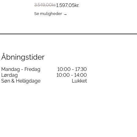
3.549,00
kr.
1.597,05
kr.
Se muligheder
Dette
vare
har
flere
varianter.
Mulighederne
kan
Åbningstider
vælges
på
Mandag - Fredag
10:00 - 17:30
varesiden
Lørdag
10:00 - 14:00
Søn & Helligdage
Lukket