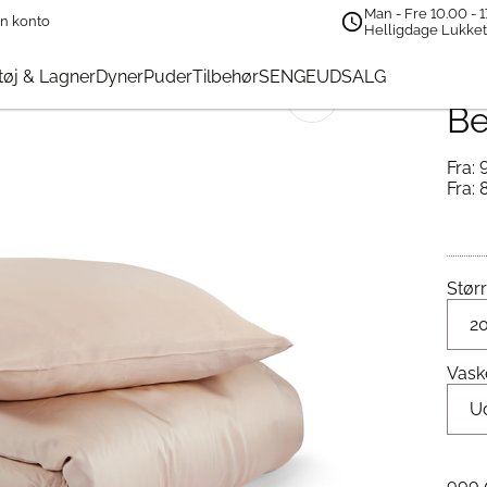
Man - Fre 10.00 - 1
n konto
rdic Weaving Bambus Beige Sengetøj
Helligdage Lukke
No
øj & Lagner
Dyner
Puder
Tilbehør
SENGEUDSALG
🔍
Be
Fra:
Fra:
Størr
Vask