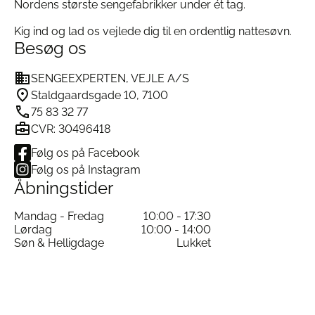
Nordens største sengefabrikker under ét tag.
for sin unikke kombination af design og komfort.
100% økologisk bomuld:
Miljøvenligt, blødt og
Kig ind og lad os vejlede dig til en ordentlig nattesøvn.
naturligt åndbart.
Besøg os
Nem vedligeholdelse:
Vaskes ved 60 grader
og bevarer farverne vask efter vask.
SENGEEXPERTEN, VEJLE A/S
Elegant udtryk:
Perfekt til både moderne og
Staldgaardsgade 10, 7100
klassiske indretninger.
75 83 32 77
Nordisk æstetik:
Inspireret af skandinavisk
CVR: 30496418
natur og designtradition.
Følg os på Facebook
Følg os på Instagram
Køb Jim Lyngvild Blue Flower hos
Åbningstider
Sengeexperten.dk
Mandag - Fredag
10:00 - 17:30
Når du køber
Jim Lyngvild Sengetøj
hos
Lørdag
10:00 - 14:00
Sengeexperten.dk
, får du:
Søn & Helligdage
Lukket
Gratis levering
i hele Danmark
30 dages returret
Mulighed for at se produktet i vores butik i Vejle