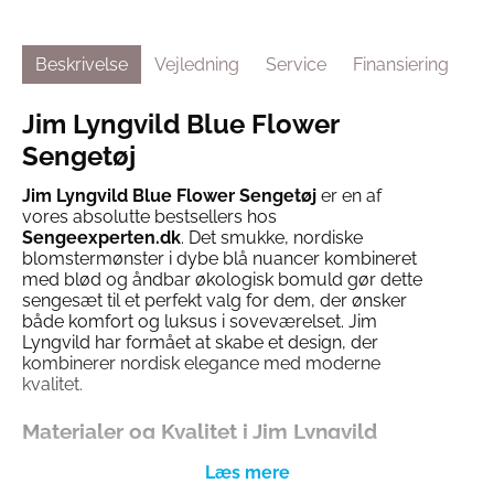
Beskrivelse
Vejledning
Service
Finansiering
Jim Lyngvild Blue Flower
Sengetøj
Jim Lyngvild Blue Flower Sengetøj
er en af
vores absolutte bestsellers hos
Sengeexperten.dk
. Det smukke, nordiske
blomstermønster i dybe blå nuancer kombineret
med blød og åndbar økologisk bomuld gør dette
sengesæt til et perfekt valg for dem, der ønsker
både komfort og luksus i soveværelset. Jim
Lyngvild har formået at skabe et design, der
kombinerer nordisk elegance med moderne
kvalitet.
Materialer og Kvalitet i Jim Lyngvild
Blue Flower
Sengetøjet er fremstillet af
100% økologisk