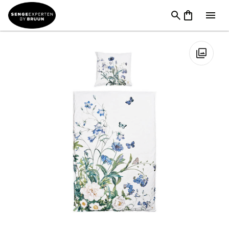
TILBUD
→
FØDSELSDAG
→
Sengetøj & Lagner I Tilbud
→
Jim
Lyngvild Blue Flower Sengetøj
🔍