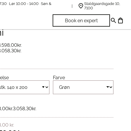
7.30 · Lør 10.00 - 14.00 · Søn &
Staldgaardsgade 10,
t
7100
fel Sengetøj 2 sæt Grøn
Book en expert
i
3.598,00
kr.
3.058,30
kr.
else
Farve
8,00
kr.
3.058,30
kr.
8,00
kr.