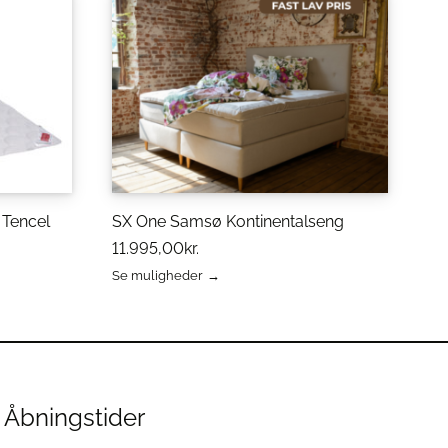
 Tencel
SX One Samsø Kontinentalseng
11.995,00
kr.
Se muligheder
Dette
vare
har
flere
varianter.
Mulighederne
kan
Åbningstider
vælges
på