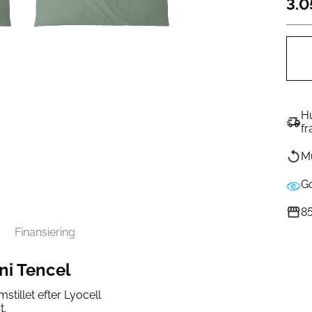
3.0
Hu
fr
Mu
G
85
Finansiering
ni Tencel
stillet efter Lyocell
t.