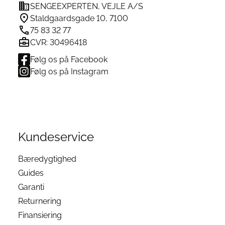
SENGEEXPERTEN, VEJLE A/S
på
varesiden
Staldgaardsgade 10, 7100
75 83 32 77
CVR: 30496418
Følg os på Facebook
Følg os på Instagram
Kundeservice
Bæredygtighed
Guides
Garanti
Returnering
Finansiering