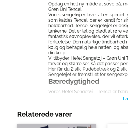
Opdag en helt ny måde at sove på, m
Grøn Uni Tencel
Vores sengetøj er lavet af en speciel 
som kaldes Tencel, der er kendt for 
holdbarhed. Tencel sengetøjet er desi
tankerne. Det er let og blødt at røre v
fantastisk søvnoplevelse, der vil efterl
forkælelse. Den naturlige åndbarhed i 
kølig og behagelig hele natten, og ab
din krop.
Vi tilbyder Hefel Sengetøj – Grøn Uni T
farver og størrelser, så det passer perf
Her får du 2 stk. Pudebetræk og 2 stk.
Sengetøjet er fremstillet for sengeexp
Bæredygtighed
Vores Hefel Sengetøj – Tencel er bær
fiberen, som sengetøjet er lavet af, er f
bæredygtige skovbrug, hvor træerne dy
produktion af tencel. Fremstillingspr
Relaterede varer
som er kendt for at være den mest s
forarbejdningsprocess. I modsætninge
konventionelle metoder, bruges der 