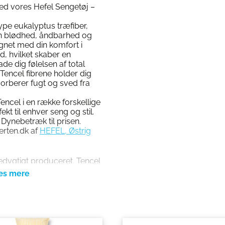
ed vores Hefel Sengetøj –
type eukalyptus træfiber,
sin blødhed, åndbarhed og
gnet med din komfort i
ed, hvilket skaber en
ade dig følelsen af total
Tencel fibrene holder dig
sorberer fugt og sved fra
encel i en række forskellige
ekt til enhver seng og stil.
 Dynebetræk til prisen.
erten.dk af
HEFEL, Østrig
edygtigt produceret. Tencel
remstillet af træ fra
rkes specifikt til
ocessen er Lyocell-metode,
kånsomme og miljøvenlige
n til de mere
ved Lyocell-metoden et