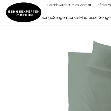
Forside
Guides
Om os
Kontakt
B2B-aftaler
Mi
TILBUD
→
FØDSELSDAG
→
Sengetøj & Lagner I Tilbud
→
He
Senge
Sengemærker
Madrasser
Senget