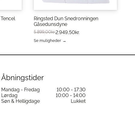
 Tencel
Ringsted Dun Snedronningen
Gåsedunsdyne
5.899,00
kr.
2.949,50
kr.
Se muligheder
Dette
vare
har
flere
varianter.
Mulighederne
Åbningstider
kan
vælges
Mandag - Fredag
10:00 - 17:30
på
Lørdag
10:00 - 14:00
varesiden
Søn & Helligdage
Lukket