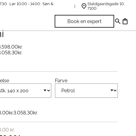
7.30 · Lør 10.00 - 14.00 · Søn &
Staldgaardsgade 10,
t
7100
fel Sengetøj 2 sæt Steel
Book en expert
i
3.598,00
kr.
3.058,30
kr.
else
Farve
8,00
kr.
3.058,30
kr.
8,00
kr.