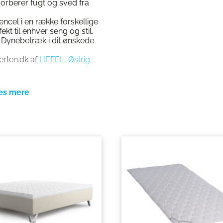
sorberer fugt og sved fra
encel i en række forskellige
ekt til enhver seng og stil.
. Dynebetræk i dit ønskede
erten.dk af
HEFEL, Østrig
edygtigt produceret. Tencel
remstillet af træ fra
rkes specifikt til
ocessen er Lyocell-metode,
kånsomme og miljøvenlige
n til de mere
ved Lyocell-metoden et
ter fra processen
dt i naturen.
engetøj -Tencel med god
er til en mere bæredygtig
tilbyde produkter af høj
n til miljøet og bidrager til
 ultimative følelse af
ngetøj – Steel Uni Tencel!