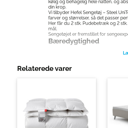
kølig og behagelig hele natten, og ab
din krop.
Vi tilbyder Hefel Sengetøj – Steel UniT
farver og størrelser, så det passer perf
Her får du 2 stk. Pudebetræk og 2 stk
mål.
Sengetøjet er fremstillet for sengeexp
Bæredygtighed
Vores Hefel Sengetøj – Tencel er bær
fiberen, som sengetøjet er lavet af, er f
bæredygtige skovbrug, hvor træerne dy
Relaterede varer
produktion af tencel. Fremstillingspr
som er kendt for at være den mest s
forarbejdningsprocess. I modsætninge
konventionelle metoder, bruges der 
lukket kredsløb, hvor næsten alle res
genbruges (99%), frem for at blive udle
På den måde kan du nyde dit Hefel S
samvittighed, velvidende at du bidrag
fremtid. Vi tror på, at det er muligt at 
kvalitet samtidig med, at vi tager hensy
en mere bæredygtig verden. Oplev den
luksus og komfort med vores Hefel Se