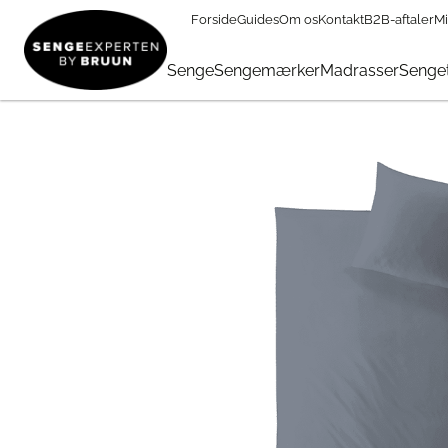
Forside
Guides
Om os
Kontakt
B2B-aftaler
Mi
TILBUD
→
FØDSELSDAG
→
Sengetøj & Lagner I Tilbud
→
He
Senge
Sengemærker
Madrasser
Senget