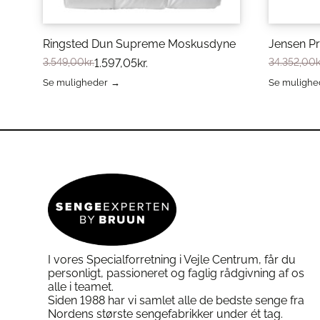
Bemærk:
Hefel Sengetøj – Tencel er også utroli
vaskes i maskine, ved 60 grader og t
Ringsted Dun Supreme Moskusdyne
Jensen P
Det er resistent overfor krympning og 
3.549,00
kr.
1.597,05
kr.
34.352,00
k
holdbar, hvilket betyder at det bevare
overflade selv efter gentagne vaske.
Se muligheder
Se mulighe
Dette
Dette
vare
vare
har
har
flere
flere
varianter.
varianter.
Mulighederne
Mulighed
kan
kan
vælges
vælges
på
på
varesiden
varesiden
I vores Specialforretning i Vejle Centrum, får du
personligt, passioneret og faglig rådgivning af os
alle i teamet.
Siden 1988 har vi samlet alle de bedste senge fra
Nordens største sengefabrikker under ét tag.