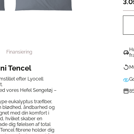
3.0
Hu
Finansiering
fr
Uni Tencel
Mu
stillet efter Lyocell
G
t.
ed vores Hefel Sengetøj –
85
type eukalyptus træfiber,
sin blødhed, åndbarhed og
gnet med din komfort i
ed, hvilket skaber en
ade dig følelsen af total
Tencel fibrene holder dig