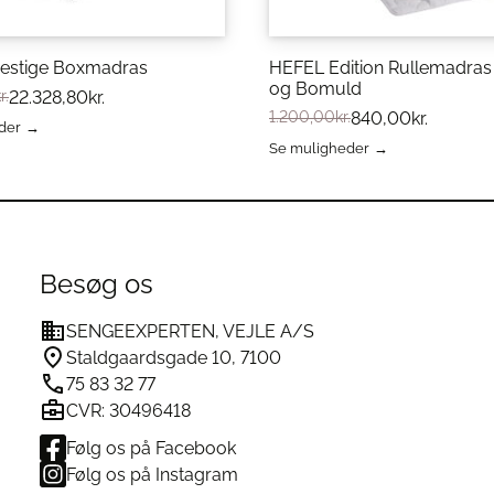
g let at holde. Det kan nemt
ørretumbles ved lav varme.
restige Boxmadras
HEFEL Edition Rullemadras
krølning, samt utrolig
og Bomuld
r.
22.328,80
kr.
r sin blødhed og glatte
1.200,00
kr.
840,00
kr.
der
Se muligheder
Dette
vare
har
flere
erne
varianter.
Mulighederne
Besøg os
kan
vælges
SENGEEXPERTEN, VEJLE A/S
på
varesiden
Staldgaardsgade 10, 7100
75 83 32 77
CVR: 30496418
Følg os på Facebook
Følg os på Instagram