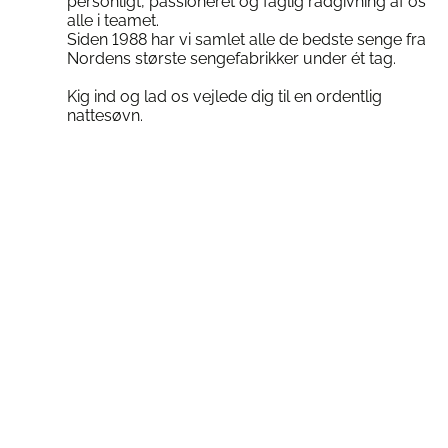
personligt, passioneret og faglig rådgivning af os
alle i teamet.
Siden 1988 har vi samlet alle de bedste senge fra
Nordens største sengefabrikker under ét tag.
Kig ind og lad os vejlede dig til en ordentlig
nattesøvn.