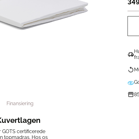
349
Hu
fr
Mu
G
85
Finansiering
Kuvertlagen
 GOTS certificerede
din topmadras. Hos os