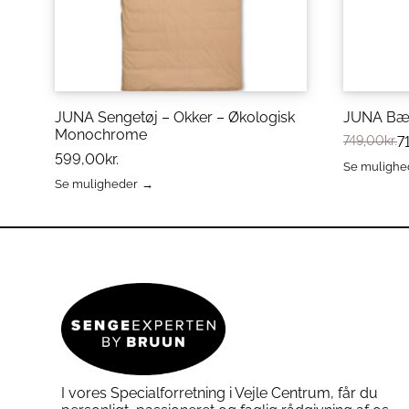
JUNA Sengetøj – Okker – Økologisk
JUNA Bæk
Monochrome
749,00
kr.
7
599,00
kr.
Se mulighe
Dette
Se muligheder
Dette
vare
vare
har
har
flere
flere
varianter.
varianter.
Mulighed
Mulighederne
kan
kan
vælges
vælges
på
på
varesiden
varesiden
I vores Specialforretning i Vejle Centrum, får du