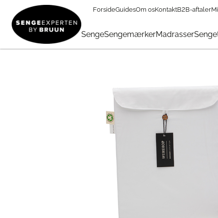
Forside
Guides
Om os
Kontakt
B2B-aftaler
Mi
Sengetøj & Lagner
→
Lagner
→
Kuvertlagner
→
Kuvertlagne
Senge
Sengemærker
Madrasser
Senget