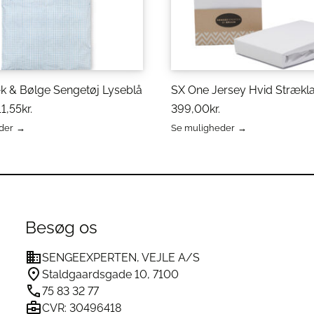
 & Bølge Sengetøj Lyseblå
SX One Jersey Hvid Strækl
11,55
kr.
399,00
kr.
der
Se muligheder
Dette
vare
har
flere
varianter.
erne
Mulighederne
kan
Besøg os
vælges
på
SENGEEXPERTEN, VEJLE A/S
varesiden
Staldgaardsgade 10, 7100
75 83 32 77
CVR: 30496418