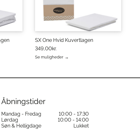
agen
SX One Hvid Kuvertlagen
349,00
kr.
Se muligheder
Dette
vare
har
flere
varianter.
Mulighederne
kan
Åbningstider
vælges
på
Mandag - Fredag
10:00 - 17:30
varesiden
Lørdag
10:00 - 14:00
Søn & Helligdage
Lukket