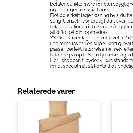
betaler du ikke mere for bæredygtighe
og tager gerne socialt ansvar.
Flot og enkelt lagenløsning hvis du h
seng. Uanset hvor uroligt du sover, e
f.eks. elevationen i din seng, så ligge
altid flot på din topmadras.
SX One Kuvertlagen bliver lavet af 1
Lagnerne laves i en super kraftig kval
passer perfekt i størrelserne, selv eft
til toppe på op til 8 cm tykkelse, og vi
Her i shoppen tilbyder vi kun standar
for et specialmål så kontakt os endelig
Relaterede varer