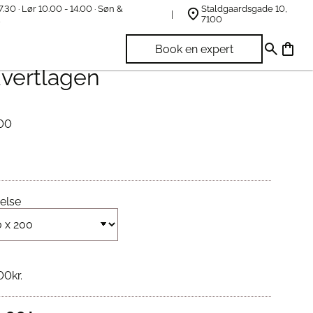
7.30 · Lør 10.00 - 14.00 · Søn &
Staldgaardsgade 10,
t
7100
 One Økologisk Hvid
Book en expert
vertlagen
00
else
00
kr.