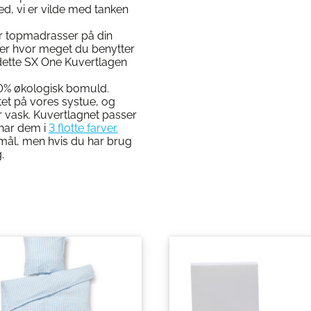
d, vi er vilde med tanken
ar topmadrasser på din
ller hvor meget du benytter
r dette SX One Kuvertlagen
00% økologisk bomuld.
itet på vores systue, og
er vask. Kuvertlagnet passer
 har dem i
3 flotte farver.
tmål, men hvis du har brug
.