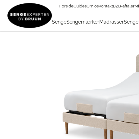
Forside
Guides
Om os
Kontakt
B2B-aftaler
Mi
Sengemærker
→
TEMPUR
→
Tempur Move og Stay
→
TEMPU
Senge
Sengemærker
Madrasser
Senget