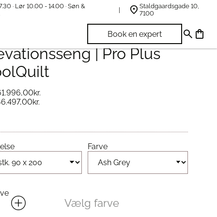
7.30 · Lør 10.00 - 14.00 · Søn &
Staldgaardsgade 10,
t
7100
EMPUR Move
Book en expert
evationsseng | Pro Plus
olQuilt
61.996,00
kr.
46.497,00
kr.
else
Farve
rve
Vælg farve