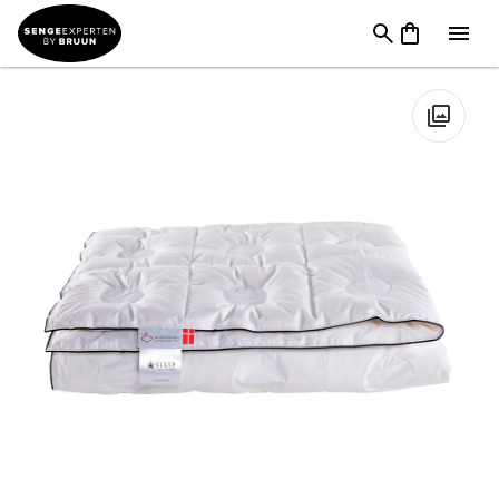
Dyner
→
Dynemærker
→
Ringsted Dun dyner
→
Ringsted Dun
Countdown Moskusdyne
🔍