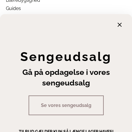
Bæredygtighed
Guides
Garanti
Returnering
Finansiering
Handelsbetingelser
Leveringsbetingelser
Sengeudsalg
Fortrydelsesret
Annuller ordre
Gå på opdagelse i vores
Cookie- og privatlivsindstillinger
sengeudsalg
Se vores sengeudsalg
Copyright | Sengeexperten A/S
TILBUD GÆLDER KUN SÅ LÆNGE LAGER HAVES!