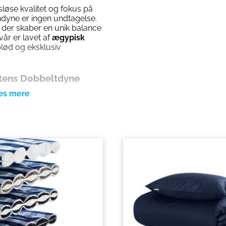
løse kvalitet og fokus på
ndyne er ingen undtagelse.
, der skaber en unik balance
år er lavet af
ægypisk
blød og eksklusiv
stens Dobbeltdyne
 Varm Dobbeltdyne til det
n sikrer, at luften isoleres,
ur hele natten.
er frit gennem dynen,
n klumper ikke sammen,
 volumen og blødhed i