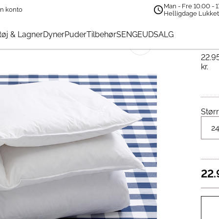
Man - Fre 10.00 - 1
n konto
bbeltdyne
Helligdage Lukke
Hä
øj & Lagner
Dyner
Puder
Tilbehør
SENGEUDSALG
🔍
22.9
kr.
Størr
22.