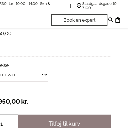
7.30 · Lør 10.00 - 14.00 · Søn &
Staldgaardsgade 10,
t
7100
stens Varm Dobbeltdyne
Book en expert
50,00
else
950,00
kr.
Tilføj til kurv