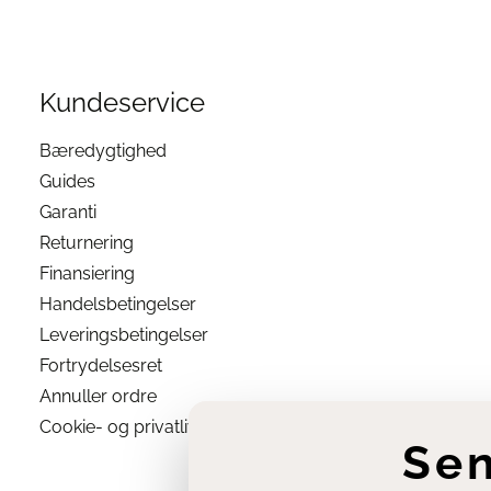
f størrelse
Kundeservice
ästens Varm
Bæredygtighed
Guides
 med?
Garanti
un af høj kvalitet, som
Returnering
ig?
Finansiering
rene gåsedun mindsker
Handelsbetingelser
Leveringsbetingelser
nbefales at bruge
Fortrydelsesret
es naturlige egenskaber.
Annuller ordre
elt udviklet til at give
Cookie- og privatlivsindstillinger
Se
e?
mal varmeisolering,