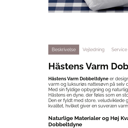
Beskrivelse
Vejledning
Service
Hästens Varm Do
Hästens Varm Dobbeltdyne
er design
varm og luksuriøs nattesøvn på selv d
Med sin fyldige opbygning og naturlig
Hästens en dyne, der føles som en stor
Den er fyldt med store, veludviklede
kvalitet, hvilket giver en suveræn va
Naturlige Materialer og Høj Kv
Dobbeltdyne