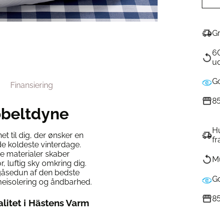
Gr
6
ud
G
Finansiering
85
bbeltdyne
Hu
et til dig, der ønsker en
fr
e koldeste vinterdage.
e materialer skaber
Mu
, luftig sky omkring dig.
 gåsedun af den bedste
G
rmeisolering og åndbarhed.
85
alitet i Hästens Varm