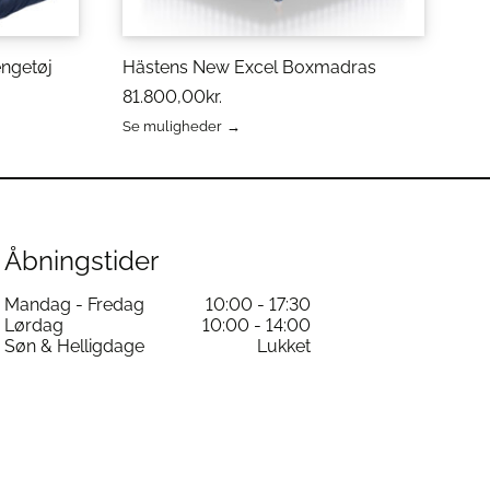
engetøj
Hästens New Excel Boxmadras
81.800,00
kr.
Se muligheder
Dette
vare
har
flere
varianter.
Mulighederne
Åbningstider
kan
vælges
Mandag - Fredag
10:00 - 17:30
på
Lørdag
10:00 - 14:00
varesiden
Søn & Helligdage
Lukket