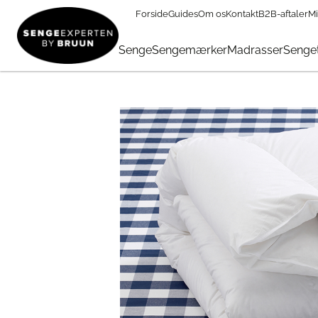
Forside
Guides
Om os
Kontakt
B2B-aftaler
Mi
Dyner
→
Dynemærker
→
Hästens dyner
→
Hästens Varm Do
Senge
Sengemærker
Madrasser
Senget