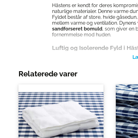
Hästens er kendt for deres kompromis
naturlige materialer. Denne varme du
Fyldet består af store, hvide gåsedun
mellem varme og ventilation. Dynens v
sandforseret bomuld
, som giver en 
fornemmelse mod huden.
Luftig og Isolerende Fyld i Hä
Det store fyld af gåsedun gør Hästens
perfekte valg for dig, der ønsker:
Relaterede varer
Optimal varmeisolering:
De store du
så du holder en jævn kropstemperat
Effektiv ventilation:
Luften cirkuler
hvilket forhindrer overophedning.
Lang holdbarhed:
Hästens’ gåsedu
hvilket sikrer, at dynen bevarer sin
mange år.