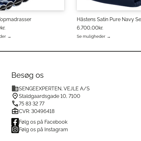
obbeltdyne
nge levetiden på
Topmadrasser
Hästens Satin Pure Navy S
det at:
0
kr.
6.700,00
kr.
der
Se muligheder
der og allergener.
Dette
ter den naturlige hinde, der
vare
har
flere
 for at bevare fyldets
varianter.
erne
Mulighederne
Besøg os
 kolde dage – det frisker
kan
vælges
SENGEEXPERTEN, VEJLE A/S
på
varesiden
Staldgaardsgade 10, 7100
arm Dobbeltdyne:
75 83 32 77
CVR: 30496418
Følg os på Facebook
itet
Følg os på Instagram
 – anbefalet med