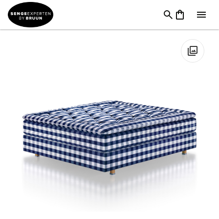
Senge
→
Kontinentalsenge
→
Hästens
kontinentalsenge
→
Hästens New Herlewing Kontinentalseng
🔍