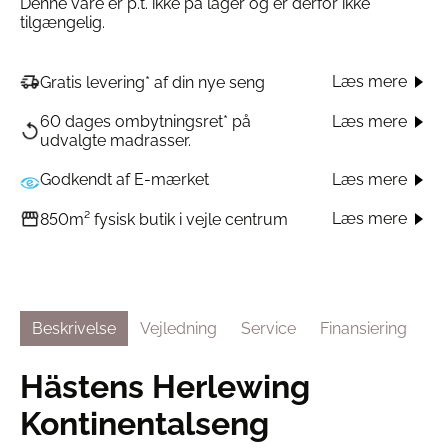
Denne vare er p.t. ikke på lager og er derfor ikke
tilgængelig.
Læs mere
Gratis levering* af din nye seng
60 dages ombytningsret* på
Læs mere
udvalgte madrasser.
Godkendt af E-mærket
Læs mere
Læs mere
850m² fysisk butik i vejle centrum
Beskrivelse
Vejledning
Service
Finansiering
Hästens Herlewing
Kontinentalseng