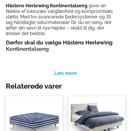
Hästens Herlewing Kontinentalseng
giver en
følelse af luksuriøs vægtløshed og kompromisløs
støtte. Med tre avancerede fjedersystemer og 35
lag håndlagte naturmaterialer får du en seng, der
løfter din søvn til nye højder – skabt til dig, der
ønsker det bedste.
Derfor skal du vælge Hästens Herlewing
Kontinentalseng
Tre fjedersystemer: Maksimal støtte og
individuel tilpasning for dig og din partner
Naturmaterialer: Hestehår, uld, bomuld og hør
Relaterede varer
for ventilation og temperaturregulering
Solid ramme: Langsomtvoksende svensk
fyrretræ med fingersamlinger for stabilitet
Topmadras af hestehår: Fuldfører sengens
luksuriøse komfort
Valgfri fasthed: Vælg mellem blød, medium,
fast eller ekstra fast – også kombi