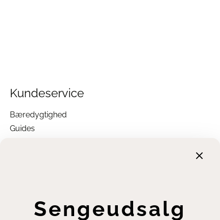
dig, når du bestiller.
Se alle vores Hästens senge her
Læs vores guide om valg af nu seng her
Læs mere om Hästens her
Kundeservice
Bæredygtighed
Guides
Garanti
Returnering
Finansiering
Handelsbetingelser
Leveringsbetingelser
Sengeudsalg
Fortrydelsesret