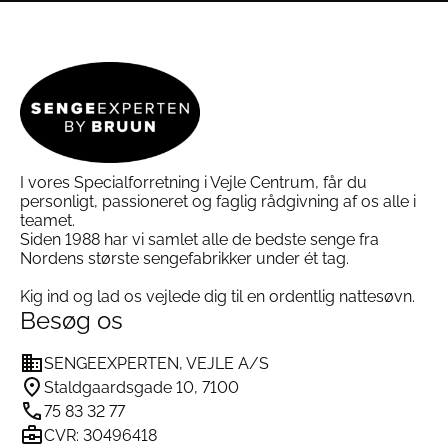
fjedre i springmadrassen
flere
har
varianter.
flere
Mulighederne
varianter.
kan
Mulighederne
Design og personliggørelse
vælges
kan
på
vælges
Tilpas din Hästens Herlewing med forskellige
varesiden
på
tekstiler, ben og sengegavle, så sengen matcher
varesiden
din personlige stil og dit soveværelse. Fås også
som rund seng.
I vores Specialforretning i Vejle Centrum, får du
Bæredygtighed og ansvarlighed
personligt, passioneret og faglig rådgivning af os alle i
Hästens anvender udelukkende naturlige og
teamet.
bæredygtige materialer uden syntetisk skum. Alle
Siden 1988 har vi samlet alle de bedste senge fra
senge håndlaves i Sverige med respekt for miljø
Nordens største sengefabrikker under ét tag.
og tradition.
Kig ind og lad os vejlede dig til en ordentlig nattesøvn.
Specifikationer Hästens Herlewing
Besøg os
Kontinentalseng
SENGEEXPERTEN, VEJLE A/S
Staldgaardsgade 10, 7100
Model: Hästens Herlewing
75 83 32 77
Fjedre: Tre fjedersystemer, inkl. høje
pocketfjedre
CVR: 30496418