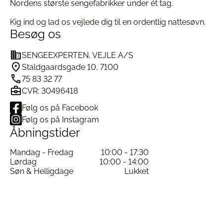
forbedrer både søvnkvalitet og sengekomfort.
Nordens største sengefabrikker under ét tag.
Kig ind og lad os vejlede dig til en ordentlig nattesøvn.
Fastheder og Komfortvalg
Besøg os
TEMPUR Pro Plus fås i tre forskellige
komforttyper:
SENGEEXPERTEN, VEJLE A/S
Staldgaardsgade 10, 7100
Soft
– Blød og omsluttende med trykaflastende
75 83 32 77
støtte
CVR: 30496418
Medium
– Den gyldne middelvej mellem støtte
Følg os på Facebook
og blødhed
Følg os på Instagram
Firm
– Fast og stabil med fri bevægelighed og
Åbningstider
fast støtte
Mandag - Fredag
10:00 - 17:30
Lørdag
10:00 - 14:00
Du er altid velkommen til at kontakte os for
Søn & Helligdage
Lukket
rådgivning, hvis du er i tvivl om, hvilken fasthed
der passer bedst til dig.
Vedligeholdelse