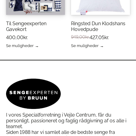
på
kan
Certificeret produktion
: OEKO-TEX®, TÜV
varesiden
vælges
Rheinland og LGA
på
varesiden
Til Sengeexperten
Ringsted Dun Klodshans
Gavekort
Hovedpude
Materialer og Kvalitet
400,00
kr.
949,00
kr.
427,05
kr.
TEMPUR Pro Plus topmadrassen består af:
Se muligheder
Se muligheder
Dette
Dette
vare
vare
TEMPUR Advanced Materiale
– for ultimativ
har
har
trykaflastning
flere
flere
TEMPUR Adapt Materiale™
– for langvarig,
varianter.
varianter.
kropstilpasset støtte
Mulighederne
Mulighederne
kan
kan
SmartCool™ betræk
– kølende, åndbart og
vælges
vælges
blødt mod huden
på
på
Bund af 100% genanvendt polyester
–
varesiden
varesiden
bæredygtig og slidstærk
I vores Specialforretning i Vejle Centrum, får du
personligt, passioneret og faglig rådgivning af os alle i
Denne kombination giver en ergonomisk,
teamet.
temperaturregulerende topmadras, der
Siden 1988 har vi samlet alle de bedste senge fra