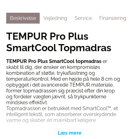
Beskrivelse
Vejledning
Service
Finansiering
TEMPUR Pro Plus
SmartCool Topmadras
TEMPUR Pro Plus SmartCool topmadras
er
skabt til dig, der ønsker en kompromisløs
kombination af støtte, trykaflastning og
temperaturkontrol. Med en højde på hele 8 cm og
opbygget i det avancerede TEMPUR materiale,
former topmadrassen sig præcist efter din krop
og fordeler vægten jævnt, så trykpunkterne
mindskes effektivt.
Topmadrassen er betrukket med SmartCool™, et
intelligent tekstil, som absorberer overskydende
varme og skaber en mærkbart køligere
nattesøvn. Betrækket er aftageligt og kan
maskinvaskes ved 40°C. Du kan vælge mellem tre
komfortvarianter: Soft, Medium og Firm –