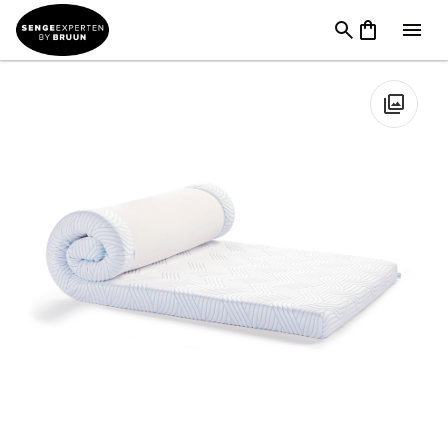
TILBUD
→
FØDSELSDAG
→
Topmadrasser & Madrasser I
Tilbud
→
TEMPUR Pro Plus SmartCool Topmadras
🔍