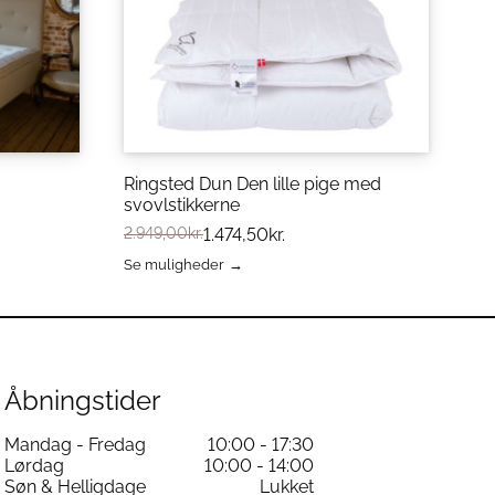
Ringsted Dun Den lille pige med
svovlstikkerne
2.949,00
kr.
1.474,50
kr.
Se muligheder
Dette
vare
har
flere
varianter.
Mulighederne
Åbningstider
kan
vælges
Mandag - Fredag
10:00 - 17:30
på
Lørdag
10:00 - 14:00
varesiden
Søn & Helligdage
Lukket