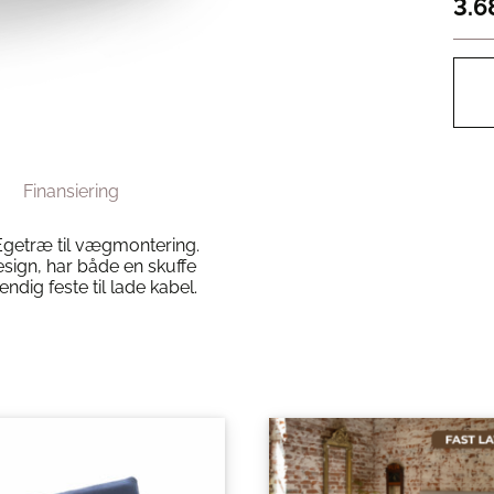
3.6
Finansiering
Egetræ til vægmontering.
esign, har både en skuffe
ndig feste til lade kabel.