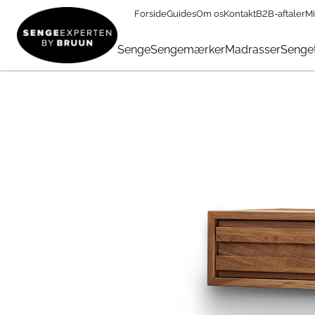
Forside
Guides
Om os
Kontakt
B2B-aftaler
Mi
TILBUD
→
FØDSELSDAG
→
Tilbehør I Tilbud
→
Jensen® Eico
Senge
Sengemærker
Madrasser
Senget