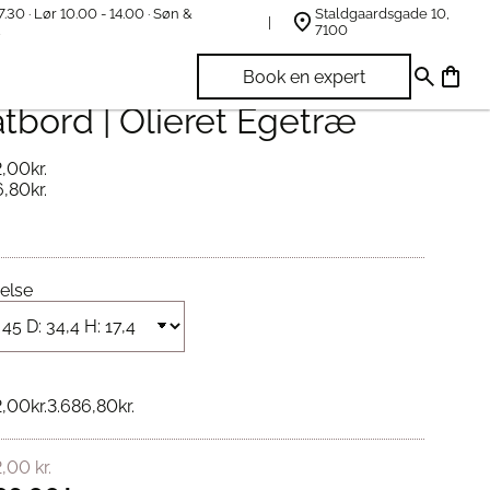
7.30 · Lør 10.00 - 14.00 · Søn &
Staldgaardsgade 10,
t
7100
nsen® Eicon Wall
Book en expert
tbord | Olieret Egetræ
2,00
kr.
6,80
kr.
else
2,00
kr.
3.686,80
kr.
2,00
kr.