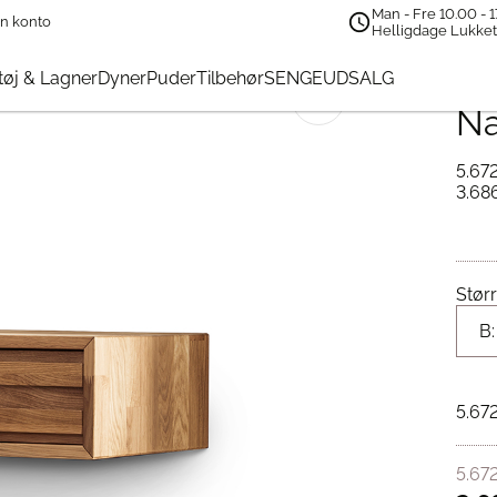
Man - Fre 10.00 - 1
n konto
n Wall Natbord | Olieret Egetræ
Helligdage Lukke
Je
øj & Lagner
Dyner
Puder
Tilbehør
SENGEUDSALG
🔍
Na
5.67
3.68
Størr
5.67
5.67