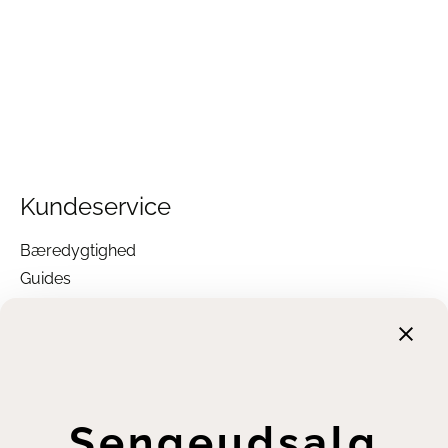
Kundeservice
Bæredygtighed
Guides
Garanti
Returnering
Finansiering
Handelsbetingelser
Leveringsbetingelser
Sengeudsalg
Fortrydelsesret