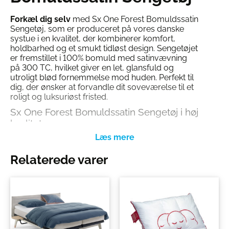
Forkæl dig selv
med Sx One Forest Bomuldssatin
Sengetøj, som er produceret på vores danske
systue i en kvalitet, der kombinerer komfort,
holdbarhed og et smukt tidløst design. Sengetøjet
er fremstillet i 100% bomuld med satinvævning
på 300 TC, hvilket giver en let, glansfuld og
utroligt blød fornemmelse mod huden. Perfekt til
dig, der ønsker at forvandle dit soveværelse til et
roligt og luksuriøst fristed.
Sx One Forest Bomuldssatin Sengetøj i høj
kvalitet
Satinvævningen i 300 TC (thread count) giver
sengetøjet en elegant glans og gør stoffet ekstra
Relaterede varer
slidstærkt. Den tætte vævning sikrer både en blød
overflade og lang holdbarhed, så du får glæde af
dit sengetøj i mange år.
Danskproduceret med fokus på detaljer
Sx One Bomuldssatin Forest er syet på vores
danske systue, hvor håndværk og kvalitet er i
centrum. Både dynebetræk og pudebetræk