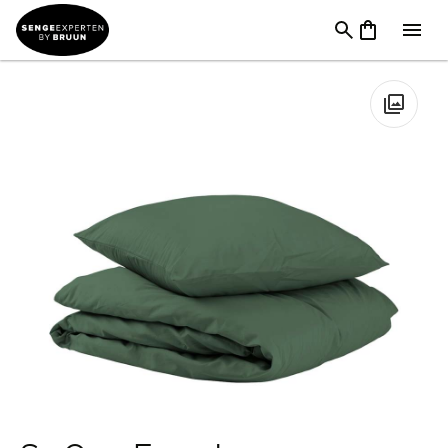
TILBUD
→
FØDSELSDAG
→
Sengetøj & Lagner I Tilbud
→
Sx
One Forest Bomuldssatin Sengetøj
🔍