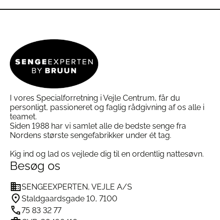
vare
har
Vævning: 300 TC – satinvævning for luksuriøs
har
flere
glans og blødhed
flere
varianter.
varianter.
Mulighederne
Lukning: Skjult lynlås på både dyne- og
Mulighederne
kan
pudebetræk
kan
vælges
Vaskeanvisning: Maskinvask ved 40–60°C, tåler
vælges
på
tørretumbler, ingen skyllemiddel
på
varesiden
varesiden
Produktion: Dansk systue
Levering: Sæt med dyne- og pudebetræk (2
I vores Specialforretning i Vejle Centrum, får du
pudebetræk ved dobbeltdyne)
personligt, passioneret og faglig rådgivning af os alle i
teamet.
Siden 1988 har vi samlet alle de bedste senge fra
Ofte stillede spørgsmål om Sx One Forest
Nordens største sengefabrikker under ét tag.
Bomuldssatin Sengetøj
Kig ind og lad os vejlede dig til en ordentlig nattesøvn.
Hvad gør bomuldssatin særligt?
Besøg os
Bomuldssatin er vævet af fine bomuldstråde i en
satinbinding, som gør stoffet ekstra glat, blødt og
SENGEEXPERTEN, VEJLE A/S
glansfuldt sammenlignet med almindelig bomuld.
Hvordan vasker jeg bedst sengetøjet?
Staldgaardsgade 10, 7100
Vi anbefaler vask ved 40°C for at forlænge
75 83 32 77
stoffets levetid. Det kan vaskes ved 60°C, hvis du