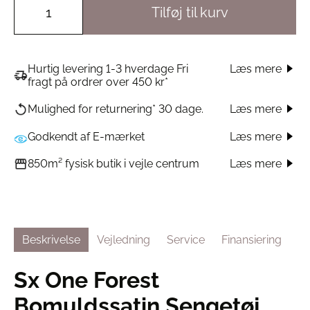
Tilføj til kurv
Hurtig levering 1-3 hverdage Fri
Læs mere
fragt på ordrer over 450 kr*
Læs mere
Mulighed for returnering* 30 dage.
Godkendt af E-mærket
Læs mere
Læs mere
850m² fysisk butik i vejle centrum
Beskrivelse
Vejledning
Service
Finansiering
Sx One Forest
Bomuldssatin Sengetøj