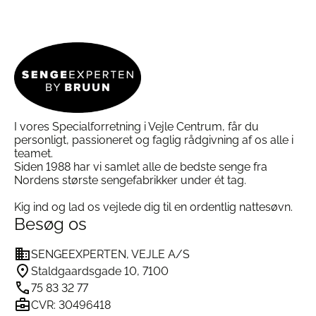
har
flere
Vaske farver hver for sig
for at undgå
flere
varianter.
misfarvning.
varianter.
Mulighederne
Tørretumble ved lav varme
for at bevare
Mulighederne
kan
stoffets blødhed og struktur.
kan
vælges
Stryge ved middel temperatur
for et glat og
vælges
på
elegant udtryk.
på
varesiden
varesiden
I vores Specialforretning i Vejle Centrum, får du
Specifikationer for HAY Outline Sengetøj
personligt, passioneret og faglig rådgivning af os alle i
Milk Chocolate:
teamet.
Siden 1988 har vi samlet alle de bedste senge fra
Nordens største sengefabrikker under ét tag.
Materiale:
100% økologisk bomuldssatin
Kig ind og lad os vejlede dig til en ordentlig nattesøvn.
Størrelser:
Besøg os
Dynebetræk: 140×200 cm / 140×220 cm
SENGEEXPERTEN, VEJLE A/S
Pudebetræk: 50×60 cm
Staldgaardsgade 10, 7100
75 83 32 77
CVR: 30496418