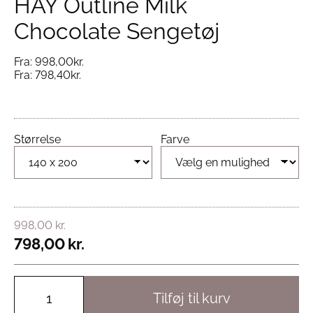
HAY Outline Milk
Chocolate Sengetøj
Fra:
998,00
kr.
Fra:
798,40
kr.
Størrelse
Farve
998,00
kr.
798,00
kr.
Tilføj til kurv