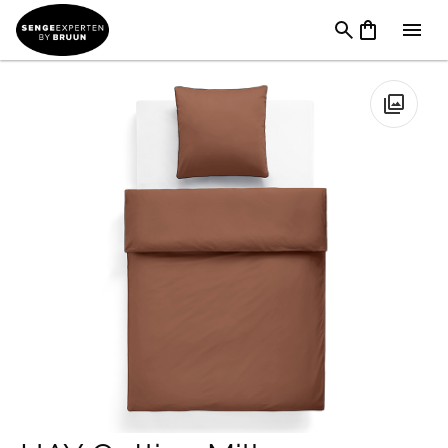
TILBUD
→
FØDSELSDAG
→
Sengetøj & Lagner I Tilbud
→
HAY
Outline Milk Chocolate Sengetøj
🔍