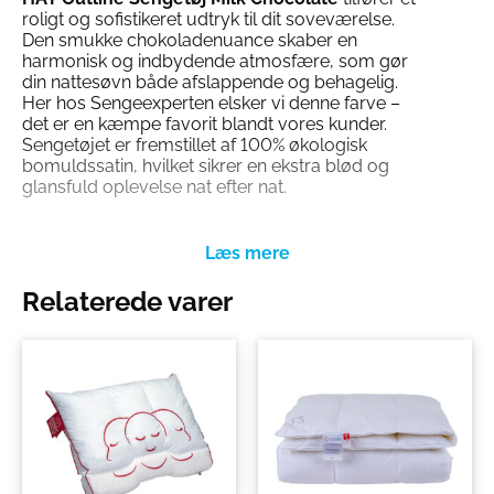
roligt og sofistikeret udtryk til dit soveværelse.
Den smukke chokoladenuance skaber en
harmonisk og indbydende atmosfære, som gør
din nattesøvn både afslappende og behagelig.
Her hos Sengeexperten elsker vi denne farve –
det er en kæmpe favorit blandt vores kunder.
Sengetøjet er fremstillet af 100% økologisk
bomuldssatin, hvilket sikrer en ekstra blød og
glansfuld oplevelse nat efter nat.
Naturlige Materialer og Høj Kvalitet i
HAY Outline Sengetøj
HAY Outline Sengetøj er lavet af
økologisk
Relaterede varer
bomuldssatin
, der ikke blot er bæredygtigt, men
også utroligt blødt og behageligt mod huden.
Materialet er kendt for sin høje åndbarhed og
glansfulde overflade, hvilket gør det til et oplagt
valg for dig, der værdsætter både komfort og
elegance.
Funktionelt og Stilrent Design