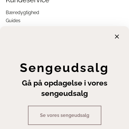
Bæredygtighed
Guides
Garanti
Returnering
Finansiering
Handelsbetingelser
Leveringsbetingelser
Sengeudsalg
Fortrydelsesret
Annuller ordre
Gå på opdagelse i vores
Cookie- og privatlivsindstillinger
sengeudsalg
Se vores sengeudsalg
Copyright | Sengeexperten A/S