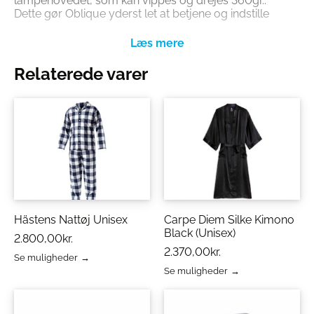
lampehovedet, som kan vippes og drejes 360gr..
Dette gør Oblique yderst let at betjene og indstille
i den ønskede lysretning.
Relaterede varer
Hästens Nattøj Unisex
Carpe Diem Silke Kimono
Black (Unisex)
2.800,00
kr.
2.370,00
kr.
Se muligheder
Dette
Se muligheder
vare
Dette
har
vare
flere
har