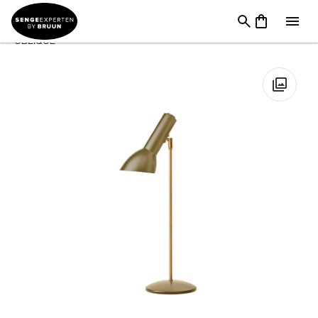
Til Soveværelset
→
Vækkeure og Natlamper
→
Bord
lamper
→
Cph Lighting Natlampe – Oliven Grøn/Messing
OBLIQUE
🔍