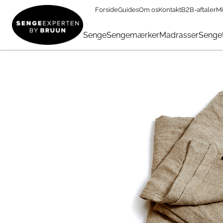
Forside
Guides
Om os
Kontakt
B2B-aftaler
Mi
Til Soveværelset
→
Personligt tilbehør
→
Sengetæpper & Pla
Senge
Sengemærker
Madrasser
Senget