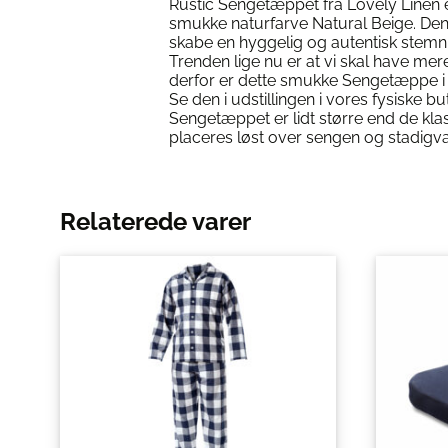
Rustic Sengetæppet fra Lovely Linen e
smukke naturfarve Natural Beige. Den h
skabe en hyggelig og autentisk stemn
Trenden lige nu er at vi skal have mer
derfor er dette smukke Sengetæppe i 
Se den i udstillingen i vores fysiske but
Sengetæppet er lidt større end de kla
placeres løst over sengen og stadigv
Relaterede varer