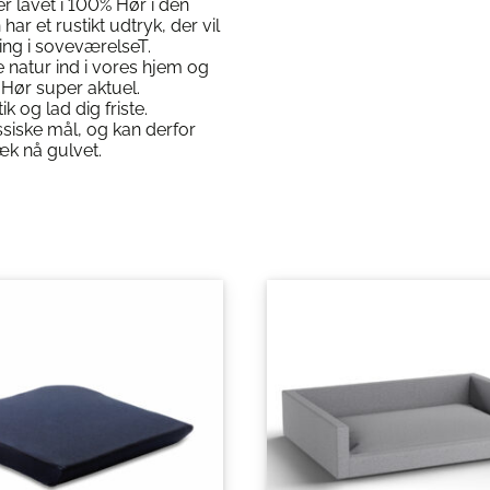
r lavet i 100% Hør i den
ar et rustikt udtryk, der vil
ing i soveværelseT.
e natur ind i vores hjem og
Hør super aktuel.
ik og lad dig friste.
ssiske mål, og kan derfor
æk nå gulvet.