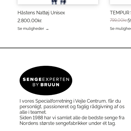
Hästens Nattøj Unisex
TEMPUR 
2.800,00
kr.
799,00
kr.
5
Se muligheder
Se mulighe
Dette
Dette
vare
vare
har
har
flere
flere
varianter.
varianter.
Mulighederne
Mulighed
kan
kan
vælges
vælges
på
på
varesiden
varesiden
I vores Specialforretning i Vejle Centrum, får du
personligt, passioneret og faglig rådgivning af os
alle i teamet.
Siden 1988 har vi samlet alle de bedste senge fra
Nordens største sengefabrikker under ét tag.