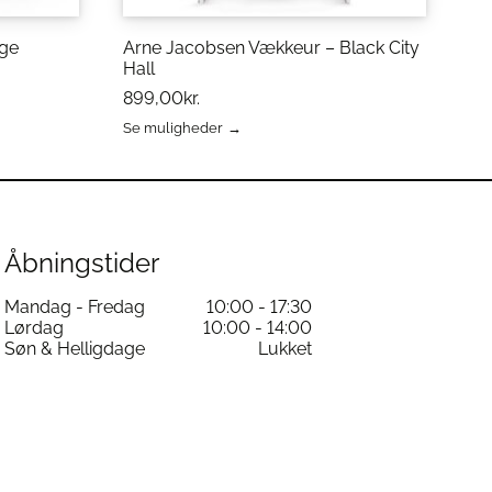
ge
Arne Jacobsen Vækkeur – Black City
Hall
899,00
kr.
Se muligheder
Dette
vare
har
flere
varianter.
Mulighederne
Åbningstider
kan
vælges
Mandag - Fredag
10:00 - 17:30
på
Lørdag
10:00 - 14:00
varesiden
Søn & Helligdage
Lukket