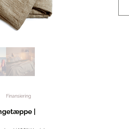
Finansiering
engetæppe |