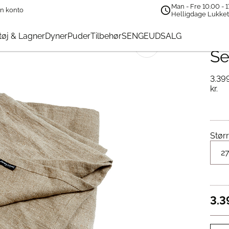
Man - Fre 10.00 - 1
n konto
id
→
Lovely Linen | Rustic Sengetæppe | Natural Beige
Helligdage Lukke
Lo
øj & Lagner
Dyner
Puder
Tilbehør
SENGEUDSALG
🔍
Se
3.39
kr.
Størr
3.3