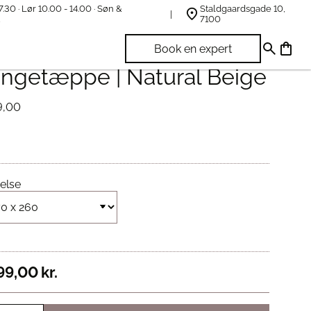
7.30 · Lør 10.00 - 14.00 · Søn &
Staldgaardsgade 10,
t
7100
vely Linen | Rustic
Book en expert
ngetæppe | Natural Beige
9,00
else
99,00
kr.