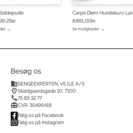
Siddepude
Carpe Diem Hundekurv Lar
99,25
kr.
8.891,00
kr.
der
Se muligheder
Dette
vare
har
flere
varianter.
erne
Mulighederne
kan
Besøg os
vælges
på
SENGEEXPERTEN, VEJLE A/S
varesiden
Staldgaardsgade 10, 7100
75 83 32 77
CVR: 30496418
Følg os på Facebook
Følg os på Instagram