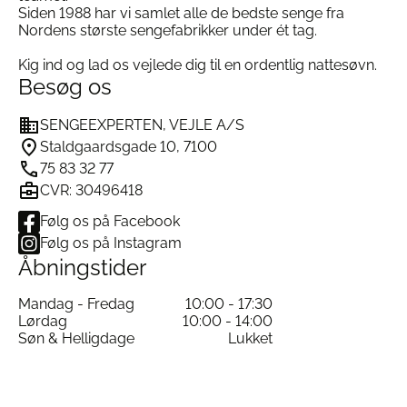
Siden 1988 har vi samlet alle de bedste senge fra
Certificering: Oeko-Tex 100 – Fri for skadelige
Nordens største sengefabrikker under ét tag.
kemikalier
Kig ind og lad os vejlede dig til en ordentlig nattesøvn.
Besøg os
Ofte stillede spørgsmål om Sx One
Skipper Blue Bomuldssatin Sengetøj
SENGEEXPERTEN, VEJLE A/S
Staldgaardsgade 10, 7100
Hvad gør bomuldssatin særligt?
Bomuldssatin er vævet af fine bomuldstråde i en
75 83 32 77
satinbinding, som gør stoffet ekstra glat, blødt og
CVR: 30496418
glansfuldt sammenlignet med almindelig bomuld.
Hvordan vasker jeg bedst sengetøjet?
Følg os på Facebook
Vi anbefaler vask ved 40°C for at forlænge
Følg os på Instagram
stoffets levetid. Det kan vaskes ved 60°C, hvis du
Åbningstider
ønsker at fjerne husstøvmider. Undgå
skyllemiddel og tør i tørretumbler ved lav til
Mandag - Fredag
10:00 - 17:30
middel varme.
Lørdag
10:00 - 14:00
Er der pudebetræk med til dobbeltdyner?
Søn & Helligdage
Lukket
Ja, ved køb af dobbeltdynesæt følger der altid 2
pudebetræk med.
Hvor er sengetøjet produceret?
Sx One Bomuldssatin sengetøj er syet i Portugal,