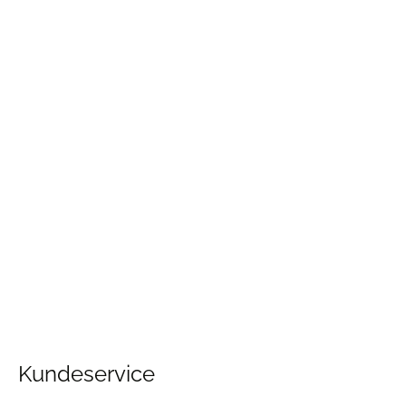
hvilket sikrer høj kvalitet og stor fokus på
håndværk og detaljer.
Læs vores guide til valg af sengetøj her
Læs mere om vores danske systue her
Kundeservice