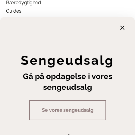
Bæredygtighed
Guides
Garanti
Returnering
Finansiering
Handelsbetingelser
Leveringsbetingelser
Sengeudsalg
Fortrydelsesret
Annuller ordre
Gå på opdagelse i vores
Cookie- og privatlivsindstillinger
sengeudsalg
Se vores sengeudsalg
Copyright | Sengeexperten A/S