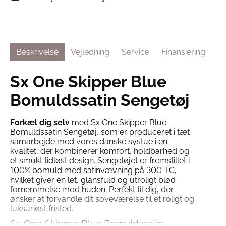
Beskrivelse
Vejledning
Service
Finansiering
Sx One Skipper Blue
Bomuldssatin Sengetøj
Forkæl dig selv
med Sx One Skipper Blue
Bomuldssatin Sengetøj, som er produceret i tæt
samarbejde med vores danske systue i en
kvalitet, der kombinerer komfort, holdbarhed og
et smukt tidløst design. Sengetøjet er fremstillet i
100% bomuld med satinvævning på 300 TC,
hvilket giver en let, glansfuld og utroligt blød
fornemmelse mod huden. Perfekt til dig, der
ønsker at forvandle dit soveværelse til et roligt og
luksuriøst fristed.
Sx One Skipper Blue Bomuldssatin