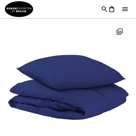
Sengetøj & Lagner
→
Sengetøj 200 x 220 cm
→
Sx One Skipper
Blue Bomuldssatin Sengetøj
🔍