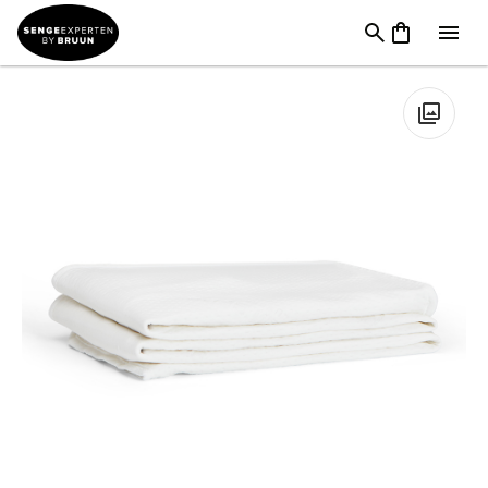
Sengetøj & Lagner
→
Lagner
→
Madrasbeskyttere
→
Carpe
Diem Topmadras Skånebetræk
🔍