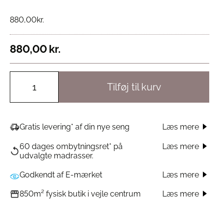
880,00
kr.
880,00
kr.
Tilføj til kurv
Læs mere
Gratis levering* af din nye seng
60 dages ombytningsret* på
Læs mere
udvalgte madrasser.
Godkendt af E-mærket
Læs mere
Læs mere
850m² fysisk butik i vejle centrum