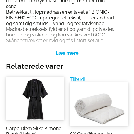
reducerer de trykaflastende egenskaber i din
seng.
Betrækket til topmadrassen er lavet af BIONIC-
FINISH® ECO imprægneret tekstil, der er åndbart
og samtidig smuds-, vand- og fedtafvisende.
Madrasbetrækkets fyld er af polyamid, polyester,
bomuld og viskose, og kan vaskes ved 60° C.
Skånebetrækket er hvid og fås i stort set alle
størrelser.
Relaterede varer
Tilbud!
Carpe Diem Silke Kimono