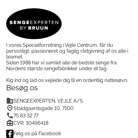
Mulighederne
varianter.
kan
Mulighederne
vælges
kan
på
vælges
varesiden
på
varesiden
I vores Specialforretning i Vejle Centrum, får du
personligt, passioneret og faglig rådgivning af os alle i
teamet.
Siden 1988 har vi samlet alle de bedste senge fra
Nordens største sengefabrikker under ét tag.
Kig ind og lad os vejlede dig til en ordentlig nattesøvn.
Besøg os
SENGEEXPERTEN, VEJLE A/S
Staldgaardsgade 10, 7100
75 83 32 77
CVR: 30496418
Følg os på Facebook