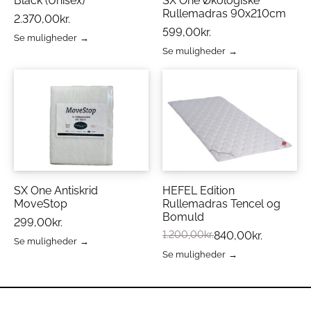
Black (Unisex)
SX One Økologiske
Rullemadras 90x210cm
2.370,00
kr.
599,00
kr.
Se muligheder
Dette
Se muligheder
vare
Dette
har
vare
flere
har
varianter.
flere
Mulighederne
varianter.
kan
Mulighederne
vælges
kan
på
vælges
varesiden
på
varesiden
SX One Antiskrid
HEFEL Edition
MoveStop
Rullemadras Tencel og
Bomuld
299,00
kr.
1.200,00
kr.
840,00
kr.
Se muligheder
Dette
Se muligheder
vare
Dette
har
vare
flere
har
varianter.
flere